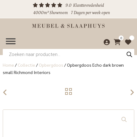
9.0
Klanttevredenheid
4000m² Showroom
7 Dagen per week open
0
Producten
zoeken
Home
/
Collectie
/
Opbergdoos
/
Opbergdoos Echo dark brown
small Richmond Interiors