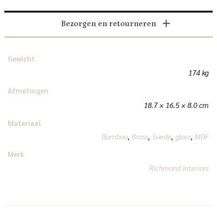
Bezorgen en retourneren
Gewicht
174 kg
Afmetingen
18.7 × 16.5 × 8.0 cm
Materiaal
Bamboo
,
Brass
,
Suede
,
glass
,
MDF
Merk
Richmond Interiors