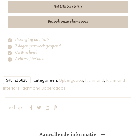
Interiors
Bel 015 257 8617
aantal
Bezoek onze showroom
Bezorging aan huis
7 dagen per week geopend
CBW erkend
Achteraf betalen
Categorieën:
Opbergdoos
,
Richmond
,
Richmond
SKU:
215828
Interiors
,
Richmond Opbergdoos
Deel op
Aanvullende informatie