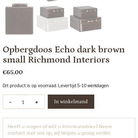
Opbergdoos Echo dark brown
small Richmond Interiors
€
65.00
Dit product is op voorraad. Levertijd 5-10 werkdagen
Opbergdoos
-
+
In winkelmand
Echo
dark
brown
Heeft u vragen of wilt u interieuradvies? Neem
small
contact met ons op, wij helpen u graag verder.
Richmond