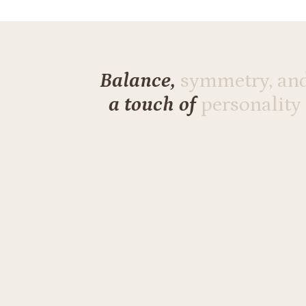
Balance,
symmetry, an
a touch of
personality