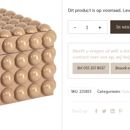
Dit product is op voorraad. Le
Opbergdoos
-
+
In wi
Ash
beige
large
Heeft u vragen of wilt u i
Richmond
contact met ons op, wij hel
Interiors
Bel 015 257 8617
Bezoek 
aantal
Categorieën:
Opb
SKU:
215833
Deel op