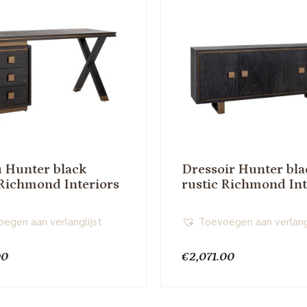
 Hunter black
Dressoir Hunter bla
 Richmond Interiors
rustic Richmond Int
egen aan verlanglijst
Toevoegen aan verlang
00
€
2,071.00