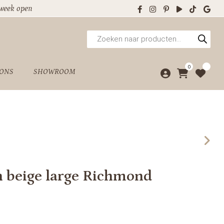
 week open
Producten
zoeken
0
 ONS
SHOWROOM
 beige large Richmond