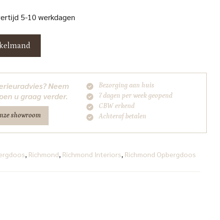
vertijd 5-10 werkdagen
nkelmand
nterieuradvies? Neem
Bezorging aan huis
pen u graag verder.
7 dagen per week geopend
CBW erkend
onze showroom
Achteraf betalen
ergdoos
,
Richmond
,
Richmond Interiors
,
Richmond Opbergdoos