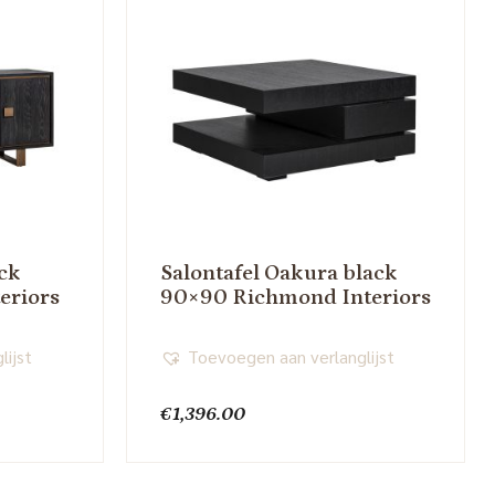
ck
Salontafel Oakura black
eriors
90×90 Richmond Interiors
lijst
Toevoegen aan verlanglijst
€
1,396.00