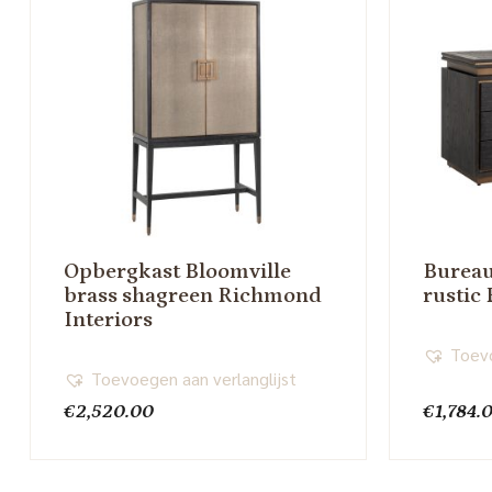
Opbergkast Bloomville
Bureau
brass shagreen Richmond
rustic
Interiors
Toevo
Toevoegen aan verlanglijst
€
2,520.00
€
1,784.