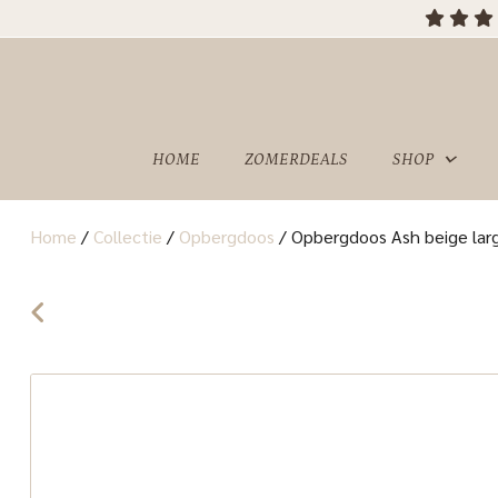
HOME
ZOMERDEALS
SHOP
Home
/
Collectie
/
Opbergdoos
/
Opbergdoos Ash beige larg
OVER
SHOWROOM
ONS