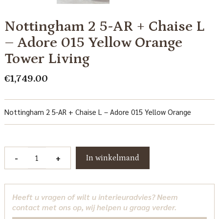
Nottingham 2 5-AR + Chaise L
– Adore 015 Yellow Orange
Tower Living
€
1,749.00
Nottingham 2 5-AR + Chaise L – Adore 015 Yellow Orange
Nottingham
-
+
In winkelmand
2
5-
AR
Heeft u vragen of wilt u interieuradvies? Neem
+
contact met ons op, wij helpen u graag verder.
Chaise