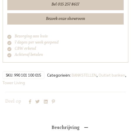
L
Bel 015 257 8617
-
Adore
Bezoek onze showroom
015
Yellow
Bezorging aan huis
Orange
7 dagen per week geopend
Tower
CBW erkend
Living
Achteraf betalen
aantal
Categorieën:
BANKSTELLEN
,
Outlet banken
,
SKU:
990 101 100 015
Tower Living
Deel op
Beschrijving