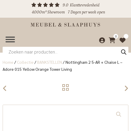
9.0
Klanttevredenheid
4000m² Showroom
7 Dagen per week open
0
Producten
zoeken
Home
/
Collectie
/
BANKSTELLEN
/
Nottingham 2 5-AR + Chaise L –
Adore 015 Yellow Orange Tower Living