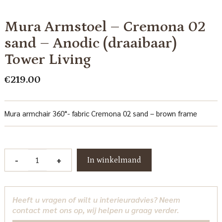
Mura Armstoel – Cremona 02
sand – Anodic (draaibaar)
Tower Living
€
219.00
Mura armchair 360°- fabric Cremona 02 sand – brown frame
Mura
-
+
In winkelmand
Armstoel
-
Cremona
Heeft u vragen of wilt u interieuradvies? Neem
02
contact met ons op, wij helpen u graag verder.
sand