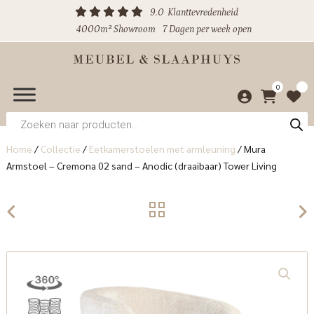
9.0
Klanttevredenheid
4000m² Showroom
7 Dagen per week open
0
Producten
zoeken
Home
/
Collectie
/
Eetkamerstoelen met armleuning
/
Mura
Armstoel – Cremona 02 sand – Anodic (draaibaar) Tower Living