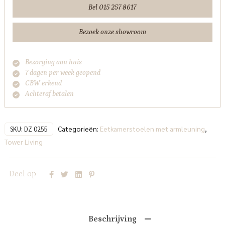
-
Bel 015 257 8617
Anodic
(draaibaar)
Bezoek onze showroom
Tower
Living
Bezorging aan huis
aantal
7 dagen per week geopend
CBW erkend
Achteraf betalen
Categorieën:
Eetkamerstoelen met armleuning
,
SKU:
DZ 0255
Tower Living
Deel op
Beschrijving