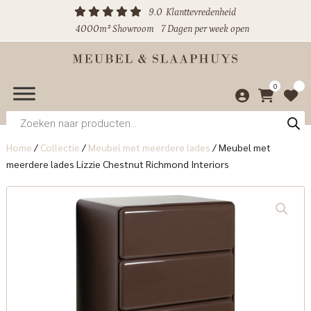
9.0
Klanttevredenheid
4000m² Showroom
7 Dagen per week open
0
Producten
zoeken
Home
/
Collectie
/
Meubel met meerdere lades
/
Meubel met
meerdere lades Lizzie Chestnut Richmond Interiors