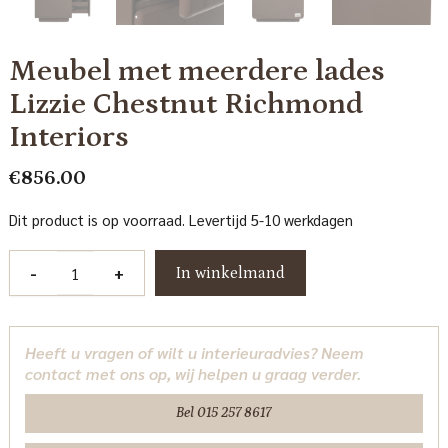
Meubel met meerdere lades
Lizzie Chestnut Richmond
Interiors
€
856.00
Dit product is op voorraad. Levertijd 5-10 werkdagen
Meubel
-
+
In winkelmand
met
meerdere
lades
Heeft u vragen of wilt u interieuradvies? Neem
Lizzie
contact met ons op, wij helpen u graag verder.
Chestnut
Richmond
Bel 015 257 8617
Interiors