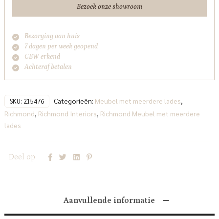
aantal
Bezoek onze showroom
Bezorging aan huis
7 dagen per week geopend
CBW erkend
Achteraf betalen
Categorieën:
Meubel met meerdere lades
,
SKU:
215476
Richmond
,
Richmond Interiors
,
Richmond Meubel met meerdere
lades
Deel op
Aanvullende informatie