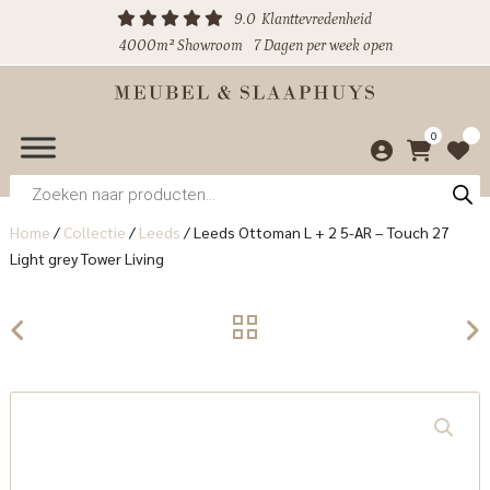
9.0
Klanttevredenheid
4000m² Showroom
7 Dagen per week open
0
Producten
zoeken
Home
/
Collectie
/
Leeds
/
Leeds Ottoman L + 2 5-AR – Touch 27
Light grey Tower Living