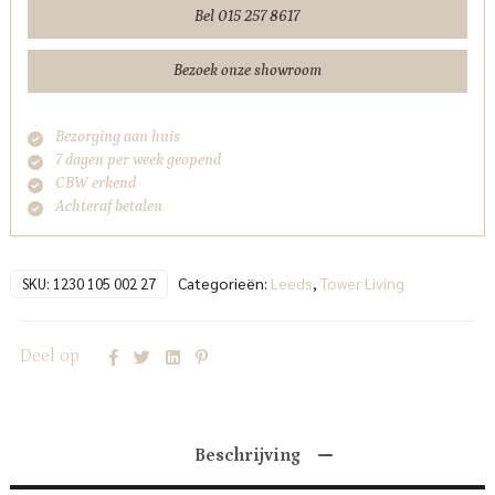
AR
Bel 015 257 8617
-
Touch
Bezoek onze showroom
27
Light
Bezorging aan huis
grey
7 dagen per week geopend
Tower
CBW erkend
Living
Achteraf betalen
aantal
Categorieën:
Leeds
,
Tower Living
SKU:
1230 105 002 27
Deel op
Beschrijving