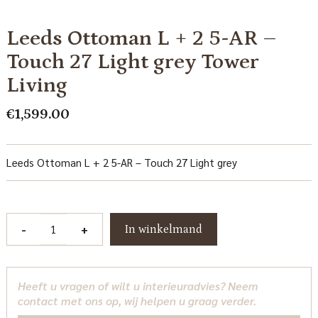
Leeds Ottoman L + 2 5-AR –
Touch 27 Light grey Tower
Living
€
1,599.00
Leeds Ottoman L + 2 5-AR – Touch 27 Light grey
Leeds
-
+
In winkelmand
Ottoman
L
+
Heeft u vragen of wilt u interieuradvies? Neem
2
contact met ons op, wij helpen u graag verder.
5-