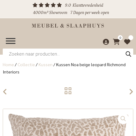
9.0
Klanttevredenheid
4000m² Showroom
7 Dagen per week open
0
Producten
zoeken
Home
/
Collectie
/
Kussen
/
Kussen Noa beige leopard Richmond
Interiors