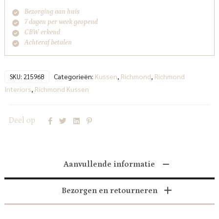
Bezorging aan huis
7 dagen per week geopend
CBW erkend
Achteraf betalen
Categorieën:
Kussen
,
Richmond
,
Richmond
SKU:
215968
Interiors
,
Richmond Kussen
Deel op
Aanvullende informatie
Bezorgen en retourneren