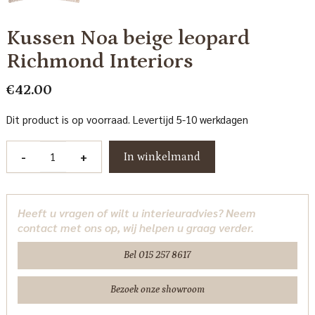
Kussen Noa beige leopard
Richmond Interiors
€
42.00
Dit product is op voorraad. Levertijd 5-10 werkdagen
Kussen
-
+
In winkelmand
Noa
beige
leopard
Heeft u vragen of wilt u interieuradvies? Neem
Richmond
contact met ons op, wij helpen u graag verder.
Interiors
aantal
Bel 015 257 8617
Bezoek onze showroom