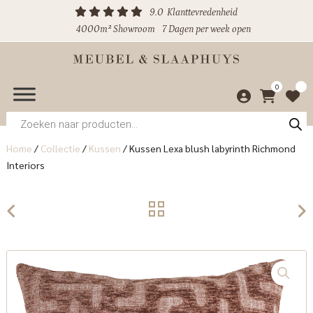
9.0
Klanttevredenheid
4000m² Showroom
7 Dagen per week open
0
Producten
zoeken
Home
/
Collectie
/
Kussen
/
Kussen Lexa blush labyrinth Richmond
Interiors