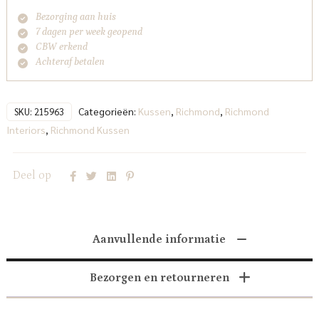
Bezorging aan huis
7 dagen per week geopend
CBW erkend
Achteraf betalen
Categorieën:
Kussen
,
Richmond
,
Richmond
SKU:
215963
Interiors
,
Richmond Kussen
Deel op
Aanvullende informatie
Bezorgen en retourneren