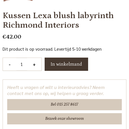
Kussen Lexa blush labyrinth
Richmond Interiors
€
42.00
Dit product is op voorraad. Levertijd 5-10 werkdagen
Kussen
-
+
In winkelmand
Lexa
blush
labyrinth
Heeft u vragen of wilt u interieuradvies? Neem
Richmond
contact met ons op, wij helpen u graag verder.
Interiors
aantal
Bel 015 257 8617
Bezoek onze showroom