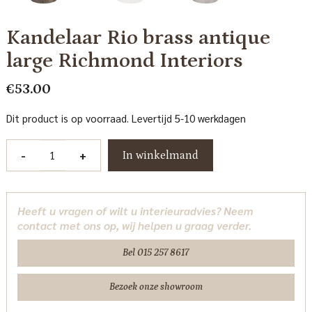
Kandelaar Rio brass antique
large Richmond Interiors
€
53.00
Dit product is op voorraad. Levertijd 5-10 werkdagen
Kandelaar
-
+
In winkelmand
Rio
brass
antique
Heeft u vragen of wilt u interieuradvies? Neem
large
contact met ons op, wij helpen u graag verder.
Richmond
Interiors
Bel 015 257 8617
aantal
Bezoek onze showroom