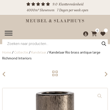
9.0
Klanttevredenheid
4000m² Showroom
7 Dagen per week open
0
Producten
zoeken
Home
/
Collectie
/
Kandelaar
/
Kandelaar Rio brass antique large
Richmond Interiors