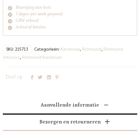
Bezorging aan huis
7 dagen per week geopend
CBW erkend
Achteraf betalen
Categorieën:
Kandelaar
,
Richmond
,
Richmond
SKU:
215713
Interiors
,
Richmond Kandelaar
Deel op
Aanvullende informatie
Bezorgen en retourneren