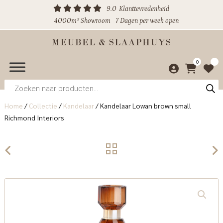
9.0
Klanttevredenheid
4000m² Showroom
7 Dagen per week open
0
Producten
zoeken
Home
/
Collectie
/
Kandelaar
/
Kandelaar Lowan brown small
Richmond Interiors