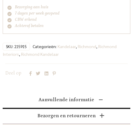
Bezorging aan huis
7 dagen per week geopend
CBW erkend
Achteraf betalen
Categorieën:
Kandelaar
,
Richmond
,
Richmond
SKU:
215915
Interiors
,
Richmond Kandelaar
Deel op
Aanvullende informatie
Bezorgen en retourneren