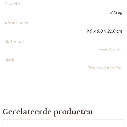
Gewicht
323 kg
Afmetingen
9.0 × 9.0 × 21.0 cm
Materiaal
crystal
,
glass
Merk
Richmond Interiors
Gerelateerde producten