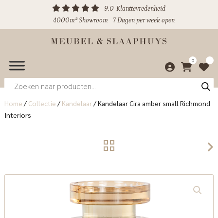
9.0
Klanttevredenheid
4000m² Showroom
7 Dagen per week open
0
Producten
zoeken
Home
/
Collectie
/
Kandelaar
/
Kandelaar Cira amber small Richmond
Interiors