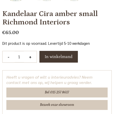
Kandelaar Cira amber small
Richmond Interiors
€
65.00
Dit product is op voorraad. Levertijd 5-10 werkdagen
Kandelaar
-
+
In winkelmand
Cira
amber
small
Heeft u vragen of wilt u interieuradvies? Neem
Richmond
contact met ons op, wij helpen u graag verder.
Interiors
aantal
Bel 015 257 8617
Bezoek onze showroom