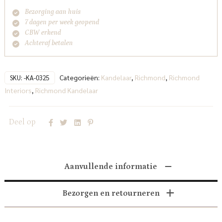
Bezorging aan huis
7 dagen per week geopend
CBW erkend
Achteraf betalen
Categorieën:
Kandelaar
,
Richmond
,
Richmond
SKU:
-KA-0325
Interiors
,
Richmond Kandelaar
Deel op
Aanvullende informatie
Bezorgen en retourneren