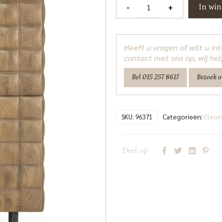
Kabinet
-
+
In wi
Felix
Eleonora
aantal
Heeft u vragen of wilt u i
contact met ons op, wij hel
Bel 015 257 8617
Bezoek 
Categorieën:
Eleon
SKU:
96371
Deel op