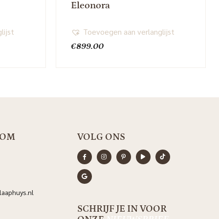
Eleonora
lijst
Toevoegen aan verlanglijst
€
899.00
OOM
VOLG ONS
aaphuys.nl
SCHRIJF JE IN VOOR