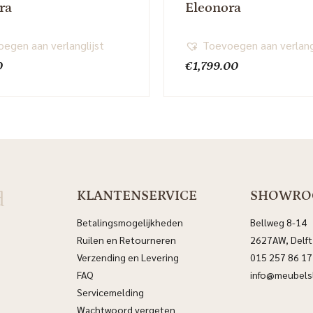
ra
Eleonora
egen aan verlanglijst
Toevoegen aan verlang
0
€
1,799.00
d
KLANTENSERVICE
SHOWR
Betalingsmogelijkheden
Bellweg 8-14
Ruilen en Retourneren
2627AW, Delft
Verzending en Levering
015 257 86 17
FAQ
info@meubelsl
Servicemelding
Wachtwoord vergeten