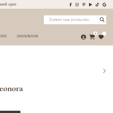
 week open
Producten
zoeken
0
 ONS
SHOWROOM
leonora