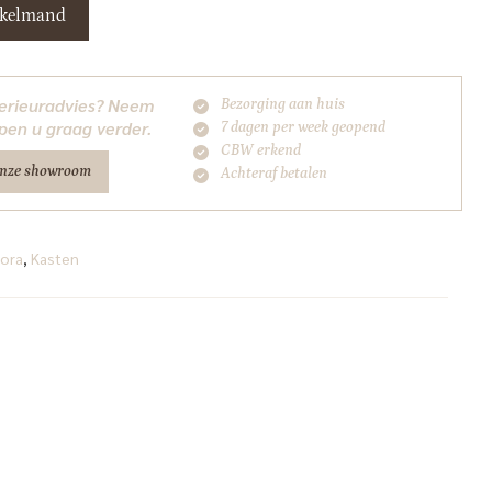
nkelmand
nterieuradvies? Neem
Bezorging aan huis
pen u graag verder.
7 dagen per week geopend
CBW erkend
onze showroom
Achteraf betalen
ora
,
Kasten