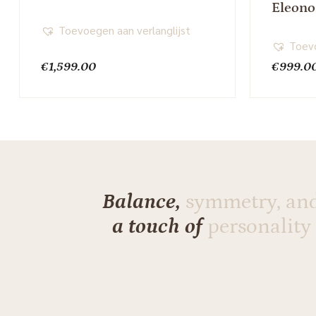
Eleono
Toevoegen aan verlanglijst
Toevo
€
1,599.00
€
999.0
Balance,
symmetry, an
a touch of
personality