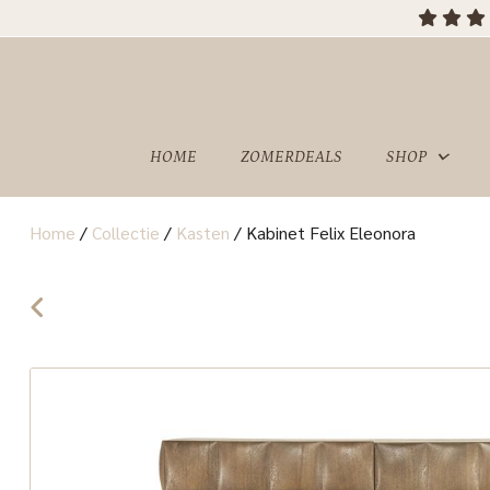
OVER
SHOWROOM
ONS
HOME
ZOMERDEALS
SHOP
Home
/
Collectie
/
Kasten
/
Kabinet Felix Eleonora