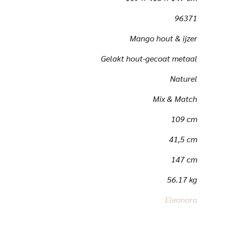
96371
Mango hout & ijzer
Gelakt hout-gecoat metaal
Naturel
Mix & Match
109 cm
41,5 cm
147 cm
56.17 kg
Eleonora