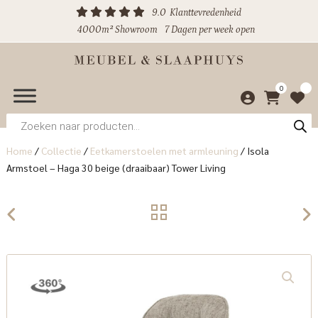
9.0
Klanttevredenheid
4000m² Showroom
7 Dagen per week open
0
Producten
zoeken
Home
/
Collectie
/
Eetkamerstoelen met armleuning
/
Isola
Armstoel – Haga 30 beige (draaibaar) Tower Living