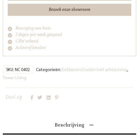
Living
Bezoek onze showroom
aantal
Bezorging aan huis
7 dagen per week geopend
CBW erkend
Achteraf betalen
Categorieën:
Eetkamerstoelen met armleuning
,
SKU:
NC 0402
Tower Living
Deel op
Beschrijving