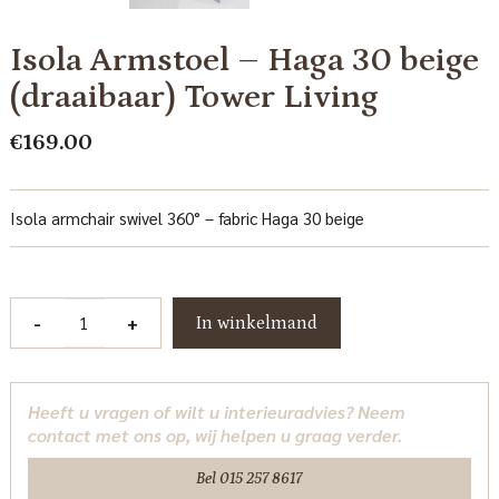
Isola Armstoel – Haga 30 beige
(draaibaar) Tower Living
€
169.00
Isola armchair swivel 360° – fabric Haga 30 beige
Isola
-
+
In winkelmand
Armstoel
-
Haga
Heeft u vragen of wilt u interieuradvies? Neem
30
contact met ons op, wij helpen u graag verder.
beige
(draaibaar)
Bel 015 257 8617
Tower