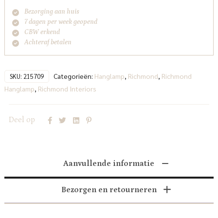
Bezorging aan huis
7 dagen per week geopend
CBW erkend
Achteraf betalen
Categorieën:
Hanglamp
,
Richmond
,
Richmond
SKU:
215709
Hanglamp
,
Richmond Interiors
Deel op
Aanvullende informatie
Bezorgen en retourneren