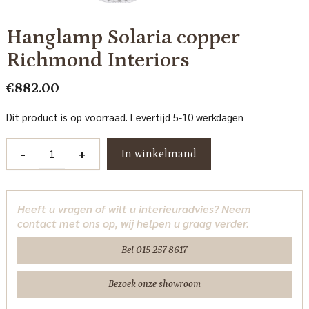
Hanglamp Solaria copper
Richmond Interiors
€
882.00
Dit product is op voorraad. Levertijd 5-10 werkdagen
Hanglamp
-
+
In winkelmand
Solaria
copper
Richmond
Heeft u vragen of wilt u interieuradvies? Neem
Interiors
contact met ons op, wij helpen u graag verder.
aantal
Bel 015 257 8617
Bezoek onze showroom