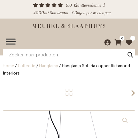
9.0
Klanttevredenheid
4000m² Showroom
7 Dagen per week open
0
Producten
zoeken
Home
/
Collectie
/
Hanglamp
/
Hanglamp Solaria copper Richmond
Interiors