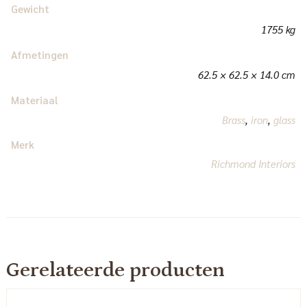
Gewicht
1755 kg
Afmetingen
62.5 × 62.5 × 14.0 cm
Materiaal
Brass
,
iron
,
glass
Merk
Richmond Interiors
Gerelateerde producten