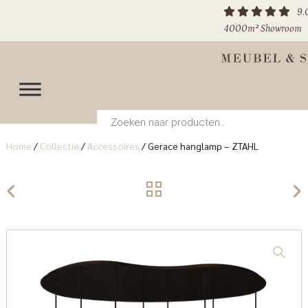
9.
4000m² Showroom
Producten
zoeken
Home
/
Collectie
/
Accessoires
/
Gerace hanglamp – ZTAHL