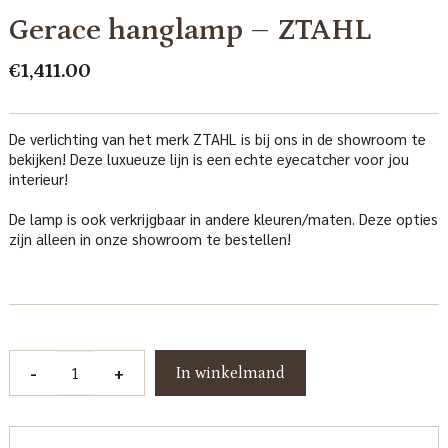
Gerace hanglamp – ZTAHL
€
1,411.00
De verlichting van het merk ZTAHL is bij ons in de showroom te
bekijken! Deze luxueuze lijn is een echte eyecatcher voor jou
interieur!
De lamp is ook verkrijgbaar in andere kleuren/maten. Deze opties
zijn alleen in onze showroom te bestellen!
Gerace
-
+
In winkelmand
hanglamp
-
ZTAHL