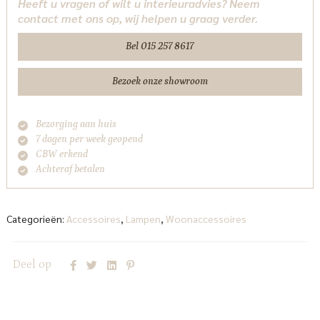
Heeft u vragen of wilt u interieuradvies? Neem
aantal
contact met ons op, wij helpen u graag verder.
Bel 015 257 8617
Bezoek onze showroom
Bezorging aan huis
7 dagen per week geopend
CBW erkend
Achteraf betalen
Categorieën:
Accessoires
,
Lampen
,
Woonaccessoires
Deel op