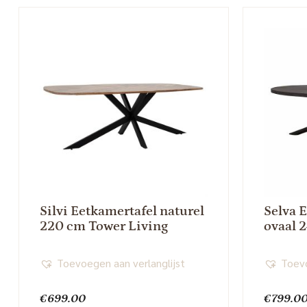
Silvi Eetkamertafel naturel
Selva 
220 cm Tower Living
ovaal 
Toevoegen aan verlanglijst
Toevo
€
699.00
€
799.0