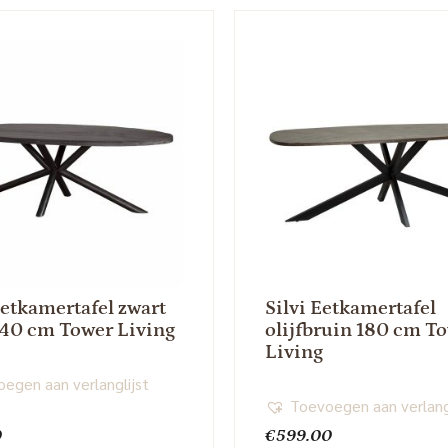
Eetkamertafel zwart
Silvi Eetkamertafel
240 cm Tower Living
olijfbruin 180 cm T
Living
egen aan verlanglijst
Toevoegen aan verlang
0
€
599.00