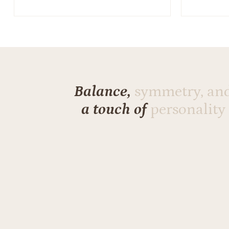
Balance,
symmetry, an
a touch of
personality