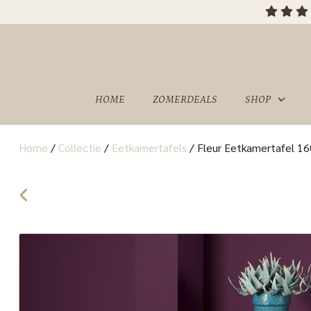
HOME
ZOMERDEALS
SHOP
Home
/
Collectie
/
Eetkamertafels
/
Fleur Eetkamertafel 16
OVER
SHOWROOM
ONS