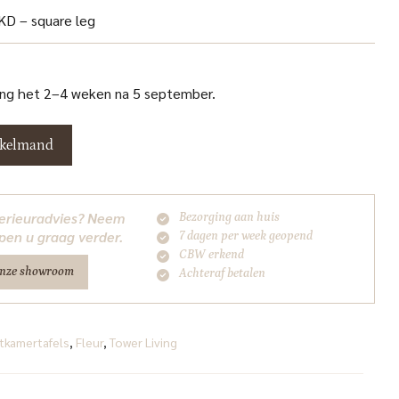
KD – square leg
ang het 2–4 weken na 5 september.
nkelmand
nterieuradvies? Neem
Bezorging aan huis
pen u graag verder.
7 dagen per week geopend
CBW erkend
onze showroom
Achteraf betalen
tkamertafels
,
Fleur
,
Tower Living