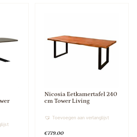
Nicosia Eetkamertafel 240
ower
cm Tower Living
Toevoegen aan verlanglijst
lijst
€
779.00