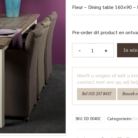
Fleur – Dining table 160×90 – 
Pre-order dit product en ontv
Fleur
-
+
In wi
Eetkamertafel
160
cm
Heeft u vragen of wilt u i
Tower
contact met ons op, wij hel
Living
Bel 015 257 8617
Bezoek 
aantal
Categorieën:
Ee
SKU:
DD 0040C