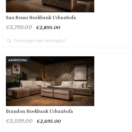
San Remo Hoekbank UrbanSofa
Oorspronkelijke
Huidige
€
3,799.00
€
2,895.00
prijs
prijs
was:
is:
Toevoegen aan verlanglijst
€3,799.00.
€2,895.00.
AANBIEDING
Brandon Hoekbank UrbanSofa
Oorspronkelijke
Huidige
€
3,599.00
€
2,695.00
prijs
prijs