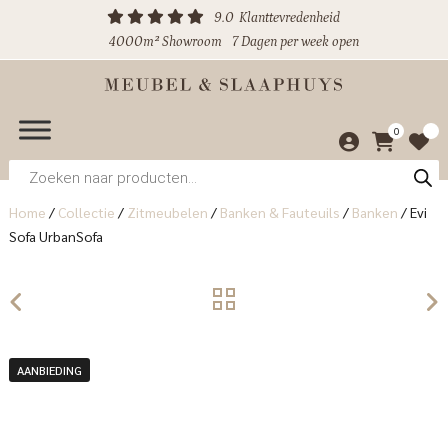
9.0
Klanttevredenheid
4000m² Showroom
7 Dagen per week open
0
Producten
zoeken
Home
/
Collectie
/
Zitmeubelen
/
Banken & Fauteuils
/
Banken
/
Evi
Sofa UrbanSofa
AANBIEDING