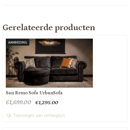
Gerelateerde producten
AANBIEDING
San Remo Sofa UrbanSofa
Oorspronkelijke
Huidige
€
1,699.00
€
1,295.00
prijs
prijs
was:
is:
Toevoegen aan verlanglijst
€1,699.00.
€1,295.00.