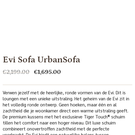
Evi Sofa UrbanSofa
Oorspronkelijke
Huidige
€
2,199.00
€
1,695.00
prijs
prijs
was:
is:
€2,199.00.
€1,695.00.
Verwen jezelf met de heerlijke, ronde vormen van de Evi. Dit is
loungen met een unieke uitstraling. Het geheim van de Evi zit in
het volledig ronde ontwerp. Geen hoeken, maar één en al
zachtheid die je woonkamer direct een warme uitstraling geeft.
De premium kussens met het exclusieve Tiger Touch® schuim
tillen het comfort naar een hoger niveau. Dit luxe schuim
combineert onovertroffen zachtheid met de perfecte
veerkracht. De Evi biedt een natuurlijke balans tussen