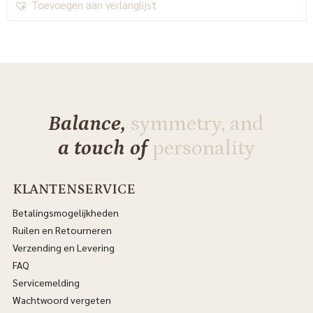
was:
is:
Toevoegen aan verlanglijst
€3,599.00.
€2,695.00.
Balance,
symmetry, and
a touch of
personality
KLANTENSERVICE
Betalingsmogelijkheden
Ruilen en Retourneren
Verzending en Levering
FAQ
Servicemelding
Wachtwoord vergeten