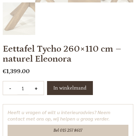
Eettafel Tycho 260×110 cm –
naturel Eleonora
€
1,399.00
Eettafel
-
+
In winkelmand
Tycho
260x110
cm
Heeft u vragen of wilt u interieuradvies? Neem
-
contact met ons op, wij helpen u graag verder.
naturel
Eleonora
Bel 015 257 8617
aantal