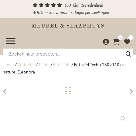
9.0
Klanttevredenheid
4000m² Showroom
7 Dagen per week open
0
Producten
zoeken
Home
/
Collectie
/
Tafels
/
Eettafels
/
Eettafel Tycho 260×110 cm –
naturel Eleonora