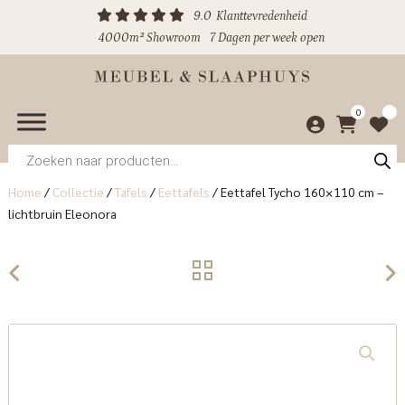
9.0
Klanttevredenheid
4000m² Showroom
7 Dagen per week open
0
Producten
zoeken
Home
/
Collectie
/
Tafels
/
Eettafels
/
Eettafel Tycho 160×110 cm –
lichtbruin Eleonora