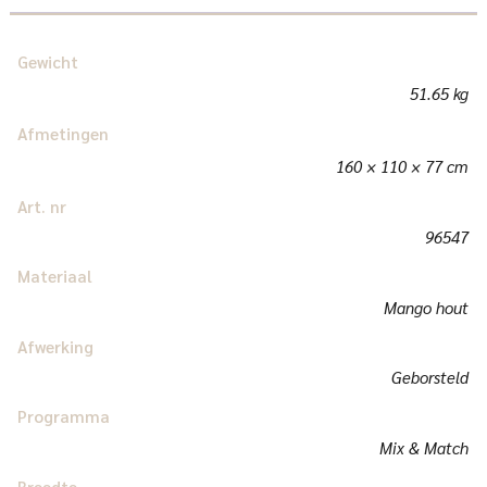
Gewicht
51.65 kg
Afmetingen
160 × 110 × 77 cm
Art. nr
96547
Materiaal
Mango hout
Afwerking
Geborsteld
Programma
Mix & Match
Breedte