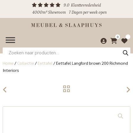
9.0
Klanttevredenheid
4000m² Showroom
7 Dagen per week open
0
Producten
zoeken
Home
/
Collectie
/
Eettafel
/
Eettafel Langford brown 200 Richmond
Interiors