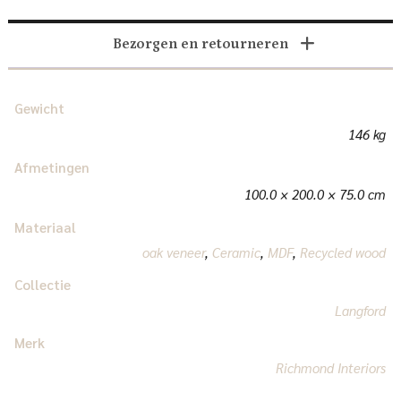
Bezorgen en retourneren
Gewicht
146 kg
Afmetingen
100.0 × 200.0 × 75.0 cm
Materiaal
oak veneer
,
Ceramic
,
MDF
,
Recycled wood
Collectie
Langford
Merk
Richmond Interiors