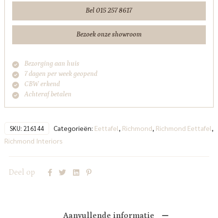
aantal
Bel 015 257 8617
Bezoek onze showroom
Bezorging aan huis
7 dagen per week geopend
CBW erkend
Achteraf betalen
Categorieën:
Eettafel
,
Richmond
,
Richmond Eettafel
,
SKU:
216144
Richmond Interiors
Deel op
Aanvullende informatie