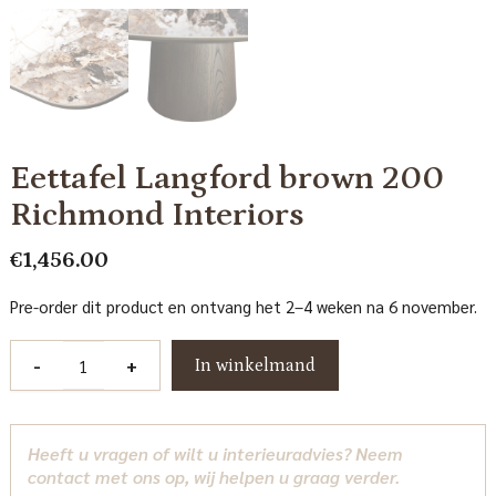
Eettafel Langford brown 200
Richmond Interiors
€
1,456.00
Pre-order dit product en ontvang het 2–4 weken na 6 november.
Eettafel
-
+
In winkelmand
Langford
brown
200
Heeft u vragen of wilt u interieuradvies? Neem
Richmond
contact met ons op, wij helpen u graag verder.
Interiors