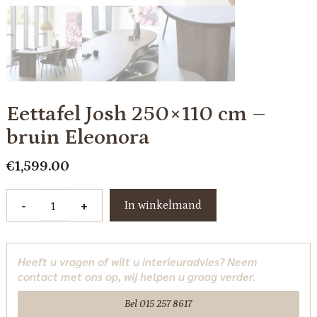
Eettafel Josh 250×110 cm –
bruin Eleonora
€
1,599.00
Eettafel
-
+
In winkelmand
Josh
250x110
cm
Heeft u vragen of wilt u interieuradvies? Neem
-
contact met ons op, wij helpen u graag verder.
bruin
Eleonora
Bel 015 257 8617
aantal