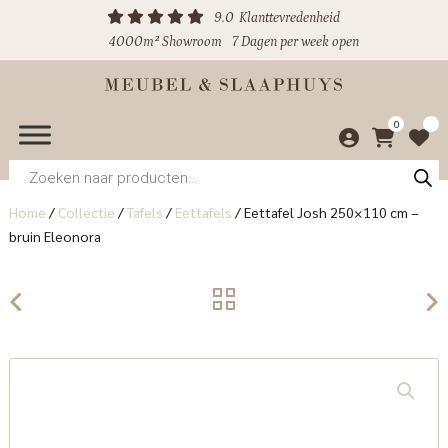
9.0
Klanttevredenheid
4000m² Showroom
7 Dagen per week open
0
Producten
zoeken
Home
/
Collectie
/
Tafels
/
Eettafels
/
Eettafel Josh 250×110 cm –
bruin Eleonora