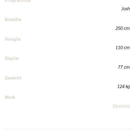
Josh
Breedte
250 cm
Hoogte
110 cm
Diepte
77 cm
Gewicht
124 kg
Merk
Eleonora