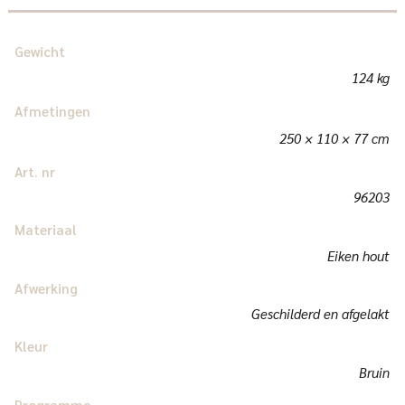
Gewicht
124 kg
Afmetingen
250 × 110 × 77 cm
Art. nr
96203
Materiaal
Eiken hout
Afwerking
Geschilderd en afgelakt
Kleur
Bruin
Programma