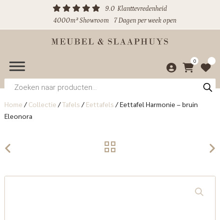
9.0
Klanttevredenheid
4000m² Showroom
7 Dagen per week open
0
Producten
zoeken
Home
/
Collectie
/
Tafels
/
Eettafels
/
Eettafel Harmonie – bruin
Eleonora