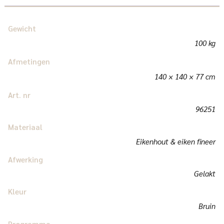
Gewicht
100 kg
Afmetingen
140 × 140 × 77 cm
Art. nr
96251
Materiaal
Eikenhout & eiken fineer
Afwerking
Gelakt
Kleur
Bruin
Programma