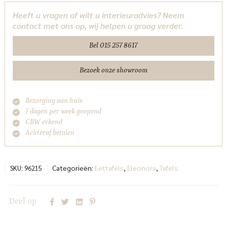
cm
Heeft u vragen of wilt u interieuradvies? Neem
-
contact met ons op, wij helpen u graag verder.
bruin
Eleonora
Bel 015 257 8617
aantal
Bezoek onze showroom
Bezorging aan huis
7 dagen per week geopend
CBW erkend
Achteraf betalen
Categorieën:
Eettafels
,
Eleonora
,
Tafels
SKU:
96215
Deel op