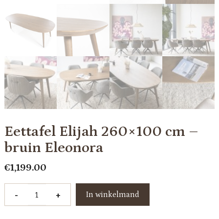
Eettafel Elijah 260×100 cm –
bruin Eleonora
€
1,199.00
Eettafel
-
+
In winkelmand
Elijah
260x100