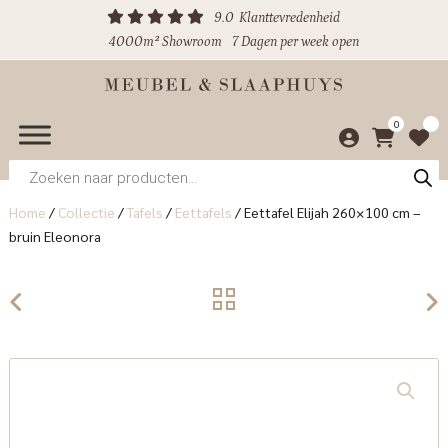
9.0
Klanttevredenheid
4000m² Showroom
7 Dagen per week open
0
Producten
zoeken
Home
/
Collectie
/
Tafels
/
Eettafels
/
Eettafel Elijah 260×100 cm –
bruin Eleonora