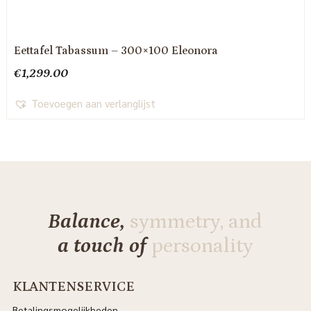
Eettafel Tabassum – 300×100 Eleonora
€
1,299.00
Toevoegen aan verlanglijst
Balance,
symmetry, and
a touch of
personality
KLANTENSERVICE
Betalingsmogelijkheden