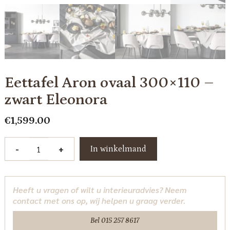
Eettafel Aron ovaal 300×110 –
zwart Eleonora
€
1,599.00
Eettafel
-
+
In winkelmand
Aron
ovaal
300x110
Heeft u vragen of wilt u interieuradvies? Neem
-
contact met ons op, wij helpen u graag verder.
zwart
Eleonora
Bel 015 257 8617
aantal