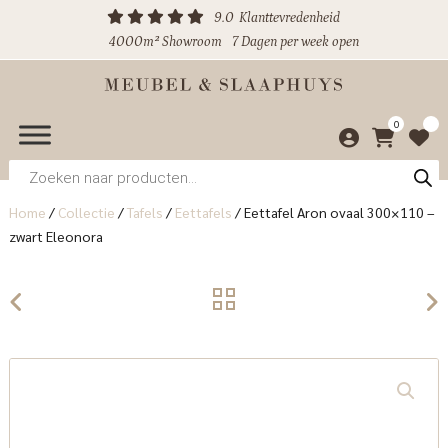
9.0
Klanttevredenheid
4000m² Showroom
7 Dagen per week open
0
Producten
zoeken
Home
/
Collectie
/
Tafels
/
Eettafels
/
Eettafel Aron ovaal 300×110 –
zwart Eleonora