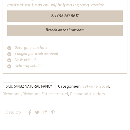
contact met ons op, wij helpen u graag verder.
retardant
(Set
Bel 015 257 8617
of
2)
Bezoek onze showroom
Richmond
Interiors
Bezorging aan huis
aantal
7 dagen per week geopend
CBW erkend
Achteraf betalen
Categorieën:
Eetkamerstoel
,
SKU:
S4482 NATURAL FANCY
Richmond
,
Richmond Eetkamerstoel
,
Richmond Interiors
Deel op