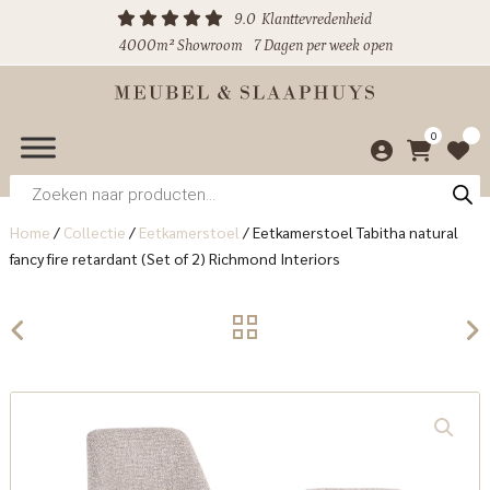
9.0
Klanttevredenheid
4000m² Showroom
7 Dagen per week open
0
Producten
zoeken
Home
/
Collectie
/
Eetkamerstoel
/
Eetkamerstoel Tabitha natural
fancy fire retardant (Set of 2) Richmond Interiors