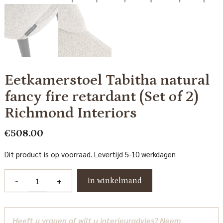
Eetkamerstoel Tabitha natural
fancy fire retardant (Set of 2)
Richmond Interiors
€
508.00
Dit product is op voorraad. Levertijd 5-10 werkdagen
Eetkamerstoel
-
+
In winkelmand
Tabitha
natural
fancy
Heeft u vragen of wilt u interieuradvies? Neem
fire