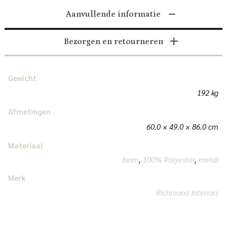
Aanvullende informatie
Bezorgen en retourneren
Gewicht
192 kg
Afmetingen
60.0 × 49.0 × 86.0 cm
Materiaal
foam
,
100% Polyester
,
metal
Merk
Richmond Interiors