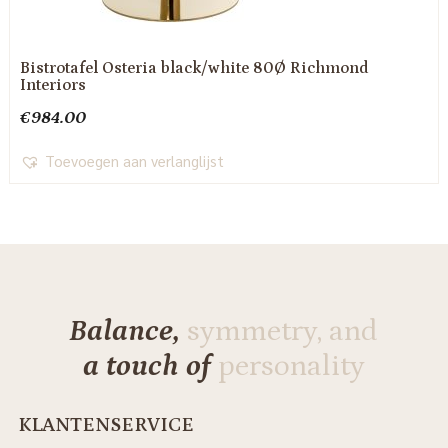
Bistrotafel Osteria black/white 80Ø Richmond
Interiors
€
984.00
Toevoegen aan verlanglijst
Balance,
symmetry, and
a touch of
personality
KLANTENSERVICE