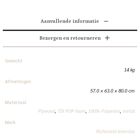
Aanvullende informatie
Bezorgen en retourneren
Gewicht
14 kg
Afmetingen
57.0 × 63.0 × 80.0 cm
Materiaal
Plywood
,
TDI POP foam
,
100% Polyester
,
metal
Merk
Richmond Interiors