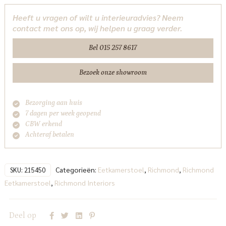
linear
Heeft u vragen of wilt u interieuradvies? Neem
fire
contact met ons op, wij helpen u graag verder.
retardant
Richmond
Bel 015 257 8617
Interiors
aantal
Bezoek onze showroom
Bezorging aan huis
7 dagen per week geopend
CBW erkend
Achteraf betalen
Categorieën:
Eetkamerstoel
,
Richmond
,
Richmond
SKU:
215450
Eetkamerstoel
,
Richmond Interiors
Deel op