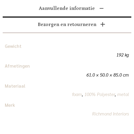
Aanvullende informatie
Bezorgen en retourneren
Gewicht
192 kg
Afmetingen
61.0 × 50.0 × 85.0 cm
Materiaal
foam
,
100% Polyester
,
metal
Merk
Richmond Interiors