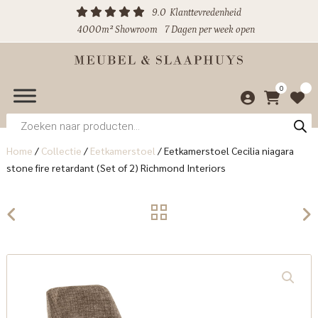
9.0
Klanttevredenheid
4000m² Showroom
7 Dagen per week open
0
Producten
zoeken
Home
/
Collectie
/
Eetkamerstoel
/
Eetkamerstoel Cecilia niagara
stone fire retardant (Set of 2) Richmond Interiors