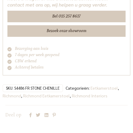
contact met ons op, wij helpen u graag verder.
retardant
(Set
Bel 015 257 8617
of
2)
Bezoek onze showroom
Richmond
Interiors
Bezorging aan huis
aantal
7 dagen per week geopend
CBW erkend
Achteraf betalen
Categorieën:
Eetkamerstoel
,
SKU:
S4486 FR STONE CHENILLE
Richmond
,
Richmond Eetkamerstoel
,
Richmond Interiors
Deel op