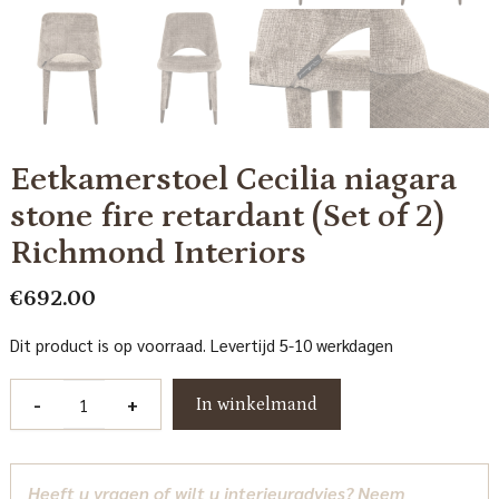
Eetkamerstoel Cecilia niagara
stone fire retardant (Set of 2)
Richmond Interiors
€
692.00
Dit product is op voorraad. Levertijd 5-10 werkdagen
Eetkamerstoel
-
+
In winkelmand
Cecilia
niagara
stone
Heeft u vragen of wilt u interieuradvies? Neem
fire