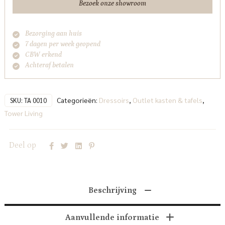
Bezoek onze showroom
Bezorging aan huis
7 dagen per week geopend
CBW erkend
Achteraf betalen
Categorieën:
Dressoirs
,
Outlet kasten & tafels
,
SKU:
TA 0010
Tower Living
Deel op
Beschrijving
Aanvullende informatie