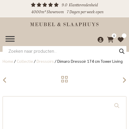
9.0
Klanttevredenheid
4000m² Showroom
7 Dagen per week open
0
Producten
zoeken
Home
/
Collectie
/
Dressoirs
/
Dimaro Dressoir 174 cm Tower Living