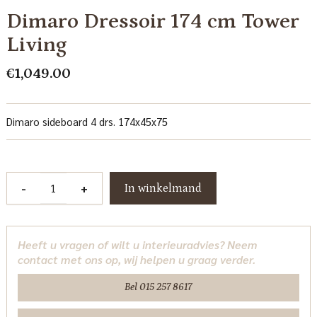
Dimaro Dressoir 174 cm Tower
Living
€
1,049.00
Dimaro sideboard 4 drs. 174x45x75
Dimaro
-
+
In winkelmand
Dressoir
174
cm
Heeft u vragen of wilt u interieuradvies? Neem
Tower
contact met ons op, wij helpen u graag verder.
Living
aantal
Bel 015 257 8617