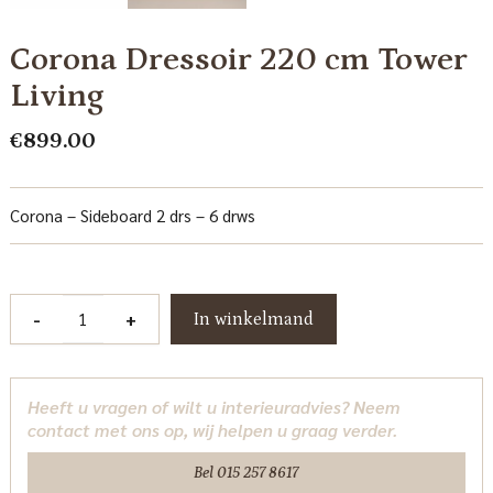
Corona Dressoir 220 cm Tower
Living
€
899.00
Corona – Sideboard 2 drs – 6 drws
Corona
-
+
In winkelmand
Dressoir
220
cm
Heeft u vragen of wilt u interieuradvies? Neem
Tower
contact met ons op, wij helpen u graag verder.
Living
aantal
Bel 015 257 8617