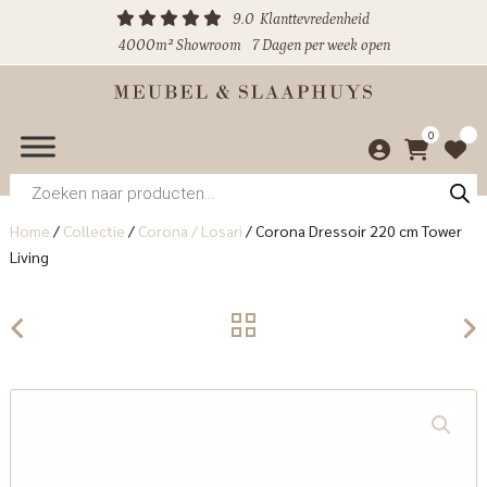
9.0
Klanttevredenheid
4000m² Showroom
7 Dagen per week open
0
Producten
zoeken
Home
/
Collectie
/
Corona / Losari
/
Corona Dressoir 220 cm Tower
Living