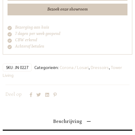
Bezoek onze showroom
Bezorging aan huis
7 dagen per week geopend
CBW erkend
Achteraf betalen
Categorieën:
Corona / Losari
,
Dressoirs
,
Tower
SKU:
JN 0227
Living
Deel op
Beschrijving