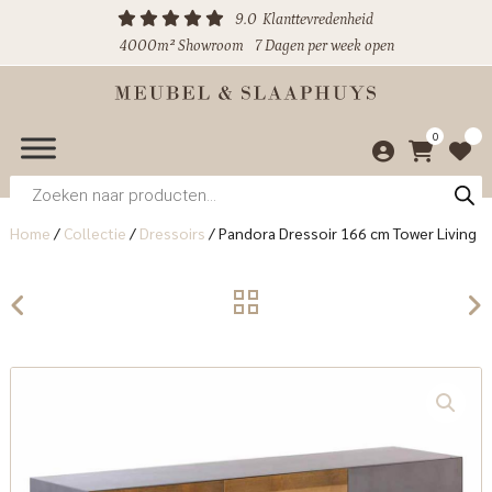
9.0
Klanttevredenheid
4000m² Showroom
7 Dagen per week open
0
Producten
zoeken
Home
/
Collectie
/
Dressoirs
/
Pandora Dressoir 166 cm Tower Living