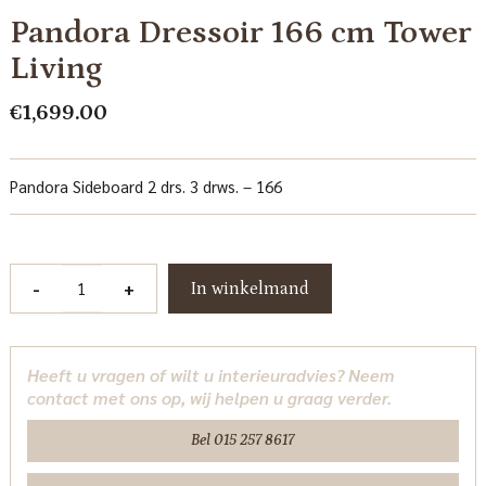
Pandora Dressoir 166 cm Tower
Living
€
1,699.00
Pandora Sideboard 2 drs. 3 drws. – 166
Pandora
-
+
In winkelmand
Dressoir
166
cm
Heeft u vragen of wilt u interieuradvies? Neem
Tower
contact met ons op, wij helpen u graag verder.
Living
aantal
Bel 015 257 8617