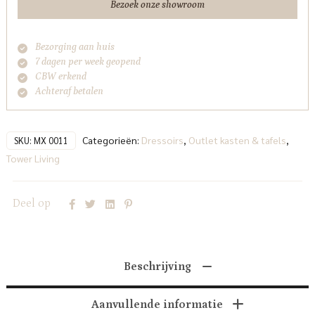
Bezoek onze showroom
Bezorging aan huis
7 dagen per week geopend
CBW erkend
Achteraf betalen
Categorieën:
Dressoirs
,
Outlet kasten & tafels
,
SKU:
MX 0011
Tower Living
Deel op
Beschrijving
Aanvullende informatie