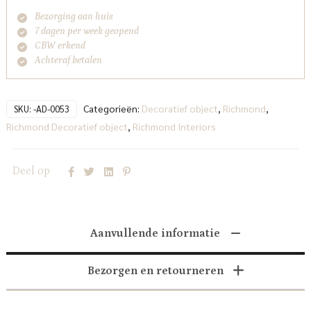
Bezorging aan huis
7 dagen per week geopend
CBW erkend
Achteraf betalen
Categorieën:
Decoratief object
,
Richmond
,
SKU:
-AD-0053
Richmond Decoratief object
,
Richmond Interiors
Deel op
Aanvullende informatie
Bezorgen en retourneren