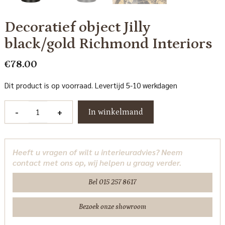
Decoratief object Jilly
black/gold Richmond Interiors
€
78.00
Dit product is op voorraad. Levertijd 5-10 werkdagen
Decoratief
-
+
In winkelmand
object
Jilly
black/gold
Heeft u vragen of wilt u interieuradvies? Neem
Richmond
contact met ons op, wij helpen u graag verder.
Interiors
aantal
Bel 015 257 8617
Bezoek onze showroom