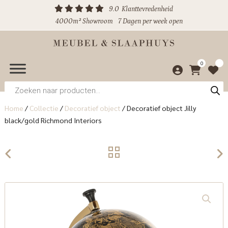
9.0
Klanttevredenheid
4000m² Showroom
7 Dagen per week open
0
Producten
zoeken
Home
/
Collectie
/
Decoratief object
/
Decoratief object Jilly
black/gold Richmond Interiors