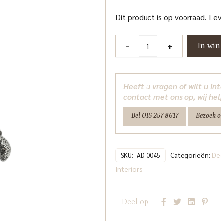
Dit product is op voorraad. Le
Decoratief
-
+
In wi
object
Bear
silver
Heeft u vragen of wilt u i
large
contact met ons op, wij hel
Richmond
Bel 015 257 8617
Bezoek 
Interiors
aantal
Categorieën:
De
SKU:
-AD-0045
Interiors
Deel op