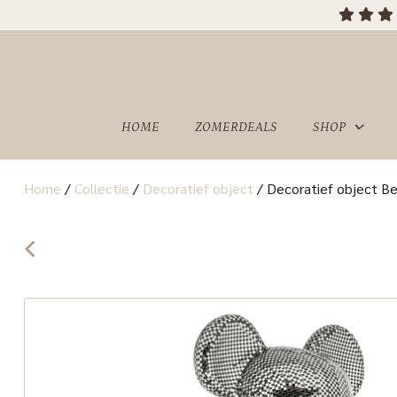
HOME
ZOMERDEALS
SHOP
Home
/
Collectie
/
Decoratief object
/
Decoratief object Bea
OVER
SHOWROOM
ONS