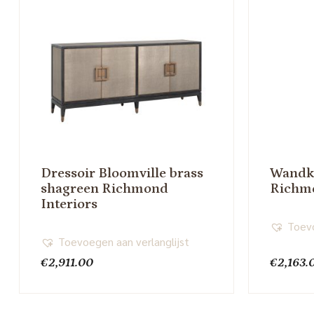
Dressoir Bloomville brass
Wandk
shagreen Richmond
Richmo
Interiors
Toevo
Toevoegen aan verlanglijst
€
2,911.00
€
2,163.