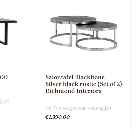
200
Salontafel Blackbone
Silver black rustic (Set of 2)
Richmond Interiors
lijst
Toevoegen aan verlanglijst
€
1,390.00