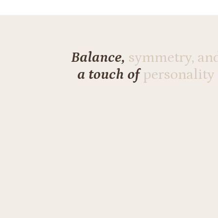
Balance,
symmetry, an
a touch of
personality