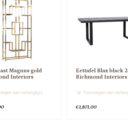
ast Magnus gold
Eettafel Blax black 
nd Interiors
Richmond Interiors
egen aan verlanglijst
Toevoegen aan verlang
00
€
1,871.00