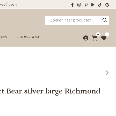
 week open
Producten
zoeken
0
 ONS
SHOWROOM
ct Bear silver large Richmond