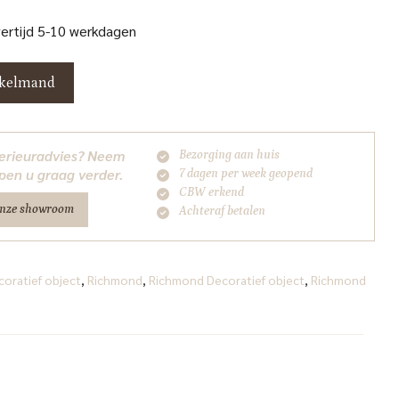
vertijd 5-10 werkdagen
nkelmand
nterieuradvies? Neem
Bezorging aan huis
pen u graag verder.
7 dagen per week geopend
CBW erkend
onze showroom
Achteraf betalen
coratief object
,
Richmond
,
Richmond Decoratief object
,
Richmond