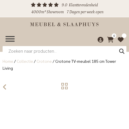
9.0
Klanttevredenheid
4000m² Showroom
7 Dagen per week open
0
Producten
zoeken
Home
/
Collectie
/
Crotone
/
Crotone TV-meubel 185 cm Tower
Living