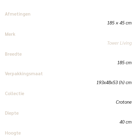
Afmetingen
185 × 45 cm
Merk
Tower Living
Breedte
185 cm
Verpakkingsmaat
193x48x53 (h) cm
Collectie
Crotone
Diepte
40 cm
Hoogte