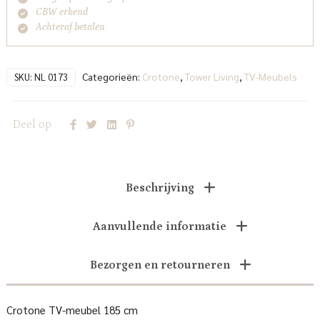
CBW erkend
Achteraf betalen
Categorieën:
Crotone
,
Tower Living
,
TV-Meubels
SKU:
NL 0173
Deel op
Beschrijving
Aanvullende informatie
Bezorgen en retourneren
Crotone TV-meubel 185 cm