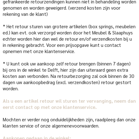
gefrankeerde retourzendingen kunnen niet in behandeling worden
genomen en worden geweigerd. (verzend kosten zijn voor
rekening van de klant)
* Het retour sturen van grotere artikelen (box springs, meubelen
ed.) kan evt. ook verzorgd worden door het Meubel & Slaaphuys
echter worden hier dan wel de retour en/of verzendkosten bij u
in rekening gebracht. Voor een prijsopgave kunt u contact
opnemen met onze klantenservice.
* U kunt ook uw aankoop zelf retour brengen (binnen 7 dagen)
bij ons in de winkel te Delft, hier zijn dan uiteraard geen extra
kosten aan verbonden. Na retourbezorging zal ook binnen de 30
dagen uw aankoopbedrag (excl. verzendkosten) retour gestort
worden.
Als u een artikel retour wil sturen ter vervanging, neem dan
eerst contact op met onze klantenservice.
Mochten er verder nog onduidelijkheden zijn, raadpleeg dan onze
klanten service of onze algemenevoorwaarden.
Aankopen gedaan in de winkel: