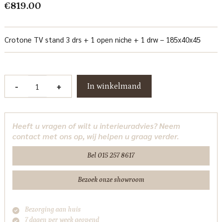
€
819.00
Crotone TV stand 3 drs + 1 open niche + 1 drw – 185x40x45
Crotone
-
+
In winkelmand
TV-
meubel
185
Heeft u vragen of wilt u interieuradvies? Neem
cm
contact met ons op, wij helpen u graag verder.
Tower
Living
Bel 015 257 8617
aantal
Bezoek onze showroom
Bezorging aan huis
7 dagen per week geopend