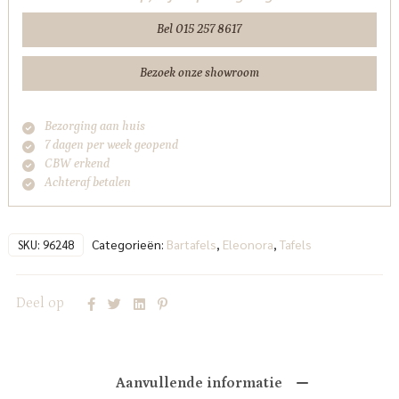
Bel 015 257 8617
Bezoek onze showroom
Bezorging aan huis
7 dagen per week geopend
CBW erkend
Achteraf betalen
Categorieën:
Bartafels
,
Eleonora
,
Tafels
SKU:
96248
Deel op
Aanvullende informatie