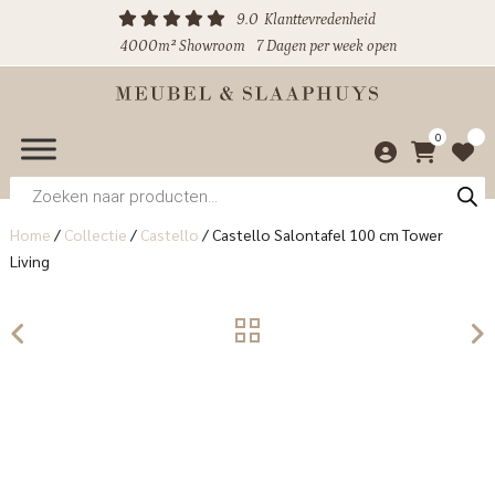
9.0
Klanttevredenheid
4000m² Showroom
7 Dagen per week open
0
Producten
zoeken
Home
/
Collectie
/
Castello
/
Castello Salontafel 100 cm Tower
Living