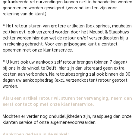
gefrankeerde retourzendingen kunnen niet in behandeling worden
genomen en worden geweigerd. (verzend kosten zijn voor
rekening van de klant)
* Het retour sturen van grotere artikelen (box springs, meubelen
ed.) kan evt. ook verzorgd worden door het Meubel & Slaaphuys
echter worden hier dan wel de retour en/of verzendkosten bij u
in rekening gebracht. Voor een prijsopgave kunt u contact
opnemen met onze klantenservice.
* U kunt ook uw aankoop zelf retour brengen (binnen 7 dagen)
bij ons in de winkel te Delft, hier zijn dan uiteraard geen extra
kosten aan verbonden. Na retourbezorging zal ook binnen de 30
dagen uw aankoopbedrag (excl. verzendkosten) retour gestort
worden.
Als u een artikel retour wil sturen ter vervanging, neem dan
eerst contact op met onze klantenservice.
Mochten er verder nog onduidelijkheden zijn, raadpleeg dan onze
klanten service of onze algemenevoorwaarden.
Aankopen gedaan in de winkel: