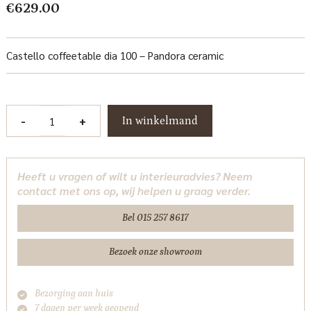
€
629.00
Castello coffeetable dia 100 – Pandora ceramic
Castello
-
+
In winkelmand
Salontafel
100
cm
Heeft u vragen of wilt u interieuradvies? Neem
Tower
contact met ons op, wij helpen u graag verder.
Living
aantal
Bel 015 257 8617
Bezoek onze showroom
Bezorging aan huis
7 dagen per week geopend