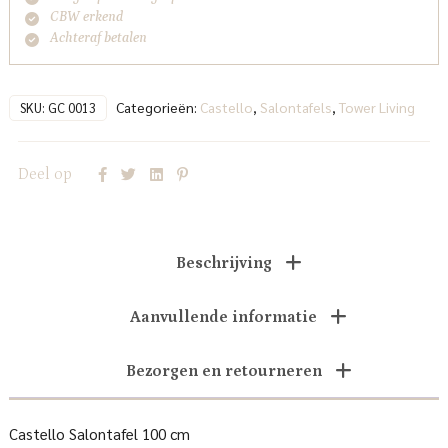
CBW erkend
Achteraf betalen
Categorieën:
Castello
,
Salontafels
,
Tower Living
SKU:
GC 0013
Deel op
Beschrijving
Aanvullende informatie
Bezorgen en retourneren
Castello Salontafel 100 cm