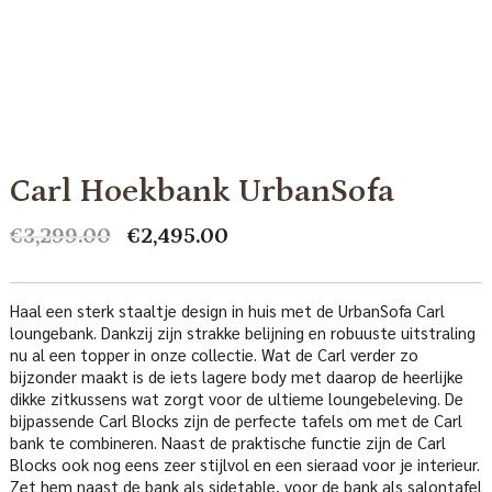
Carl Hoekbank UrbanSofa
Oorspronkelijke
Huidige
€
3,299.00
€
2,495.00
prijs
prijs
was:
is:
€3,299.00.
€2,495.00.
Haal een sterk staaltje design in huis met de UrbanSofa Carl
loungebank. Dankzij zijn strakke belijning en robuuste uitstraling
nu al een topper in onze collectie. Wat de Carl verder zo
bijzonder maakt is de iets lagere body met daarop de heerlijke
dikke zitkussens wat zorgt voor de ultieme loungebeleving. De
bijpassende Carl Blocks zijn de perfecte tafels om met de Carl
bank te combineren. Naast de praktische functie zijn de Carl
Blocks ook nog eens zeer stijlvol en een sieraad voor je interieur.
Zet hem naast de bank als sidetable, voor de bank als salontafel