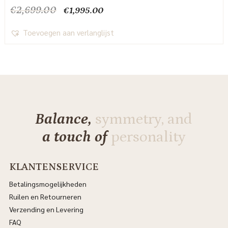
Oorspronkelijke
Huidige
€
2,699.00
€
1,995.00
prijs
prijs
was:
is:
Toevoegen aan verlanglijst
€2,699.00.
€1,995.00.
Balance,
symmetry, and
a touch of
personality
KLANTENSERVICE
Betalingsmogelijkheden
Ruilen en Retourneren
Verzending en Levering
FAQ