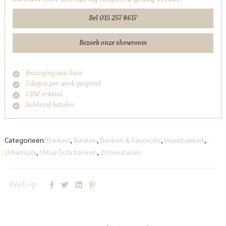
Bel 015 257 8617
Bezoek onze showroom
Bezorging aan huis
7 dagen per week geopend
CBW erkend
Achteraf betalen
Categorieën:
Banken
,
Banken
,
Banken & Fauteuils
,
Hoekbanken
,
Urbansofa
,
UrbanSofa banken
,
Zitmeubelen
Deel op