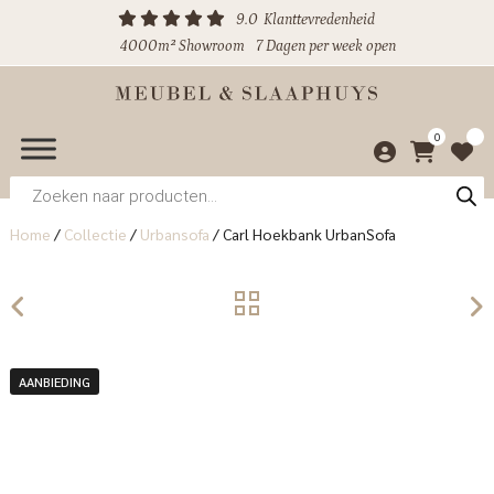
9.0
Klanttevredenheid
4000m² Showroom
7 Dagen per week open
0
Producten
zoeken
Home
/
Collectie
/
Urbansofa
/
Carl Hoekbank UrbanSofa
AANBIEDING