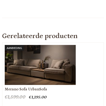
Gerelateerde producten
AANBIEDING
Merano Sofa UrbanSofa
Oorspronkelijke
Huidige
€
1,599.00
€
1,195.00
prijs
prijs