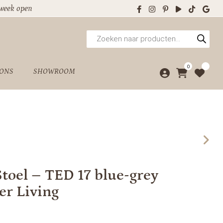
 week open
Producten
zoeken
0
 ONS
SHOWROOM
toel – TED 17 blue-grey
er Living