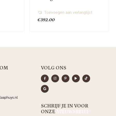
Toevoegen aan verlanglijst
€
392.00
OOM
VOLG ONS
aaphuys.nl
SCHRIJF JE IN VOOR
ONZE
NIEUWSBRIEF