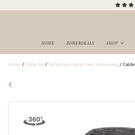
HOME
ZOMERDEALS
SHOP
Home
/
Collectie
/
Eetkamerstoelen met armleuning
/
Calde
OVER
SHOWROOM
ONS