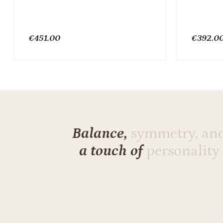
€
451.00
€
392.0
Balance,
symmetry, an
a touch of
personality