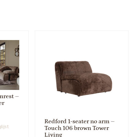
mrest –
er
Redford 1-seater no arm –
lijst
Touch 106 brown Tower
Living