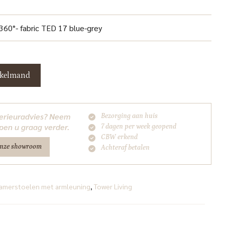
 360°- fabric TED 17 blue-grey
nkelmand
nterieuradvies? Neem
Bezorging aan huis
pen u graag verder.
7 dagen per week geopend
CBW erkend
onze showroom
Achteraf betalen
amerstoelen met armleuning
,
Tower Living