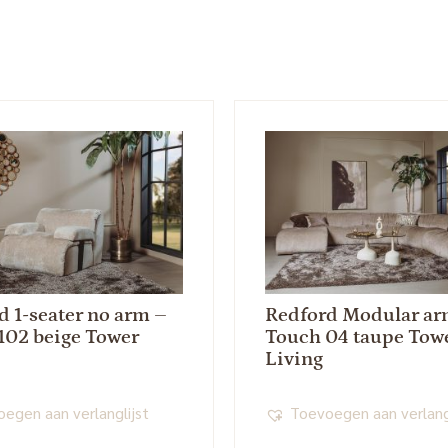
d 1-seater no arm –
Redford Modular ar
102 beige Tower
Touch 04 taupe Tow
Living
egen aan verlanglijst
Toevoegen aan verlang