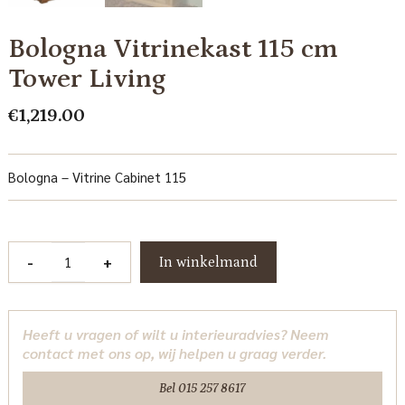
Bologna Vitrinekast 115 cm
Tower Living
€
1,219.00
Bologna – Vitrine Cabinet 115
Bologna
-
+
In winkelmand
Vitrinekast
115
cm
Heeft u vragen of wilt u interieuradvies? Neem
Tower
contact met ons op, wij helpen u graag verder.
Living
aantal
Bel 015 257 8617