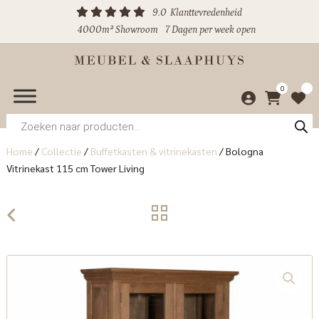
9.0
Klanttevredenheid
4000m² Showroom
7 Dagen per week open
0
Producten
zoeken
Home
/
Collectie
/
Buffetkasten & vitrinekasten
/
Bologna
Vitrinekast 115 cm Tower Living