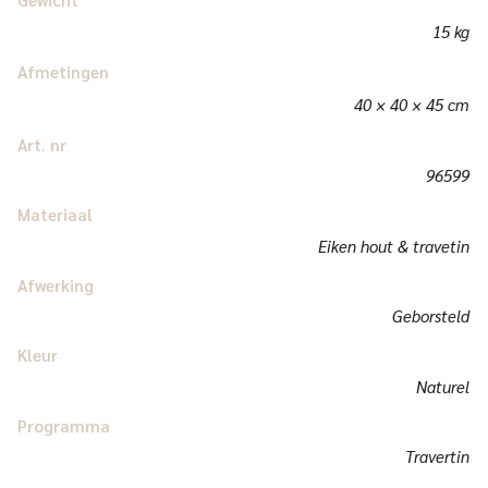
15 kg
Afmetingen
40 × 40 × 45 cm
Art. nr
96599
Materiaal
Eiken hout & travetin
Afwerking
Geborsteld
Kleur
Naturel
Programma
Travertin