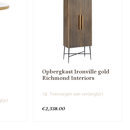
Opbergkast Ironville gold
Richmond Interiors
Toevoegen aan verlanglijst
lijst
€
2,338.00