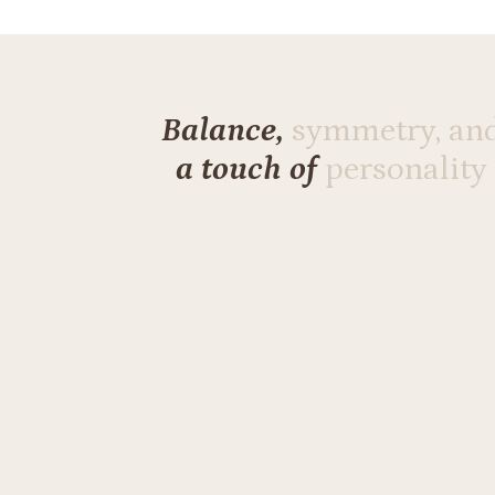
Balance,
symmetry, an
a touch of
personality