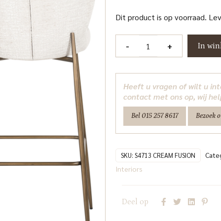
Dit product is op voorraad. Le
Barstoel
-
+
In wi
Darby
cream
fusion
Heeft u vragen of wilt u i
Richmond
contact met ons op, wij hel
Interiors
Bel 015 257 8617
Bezoek 
aantal
Cate
SKU:
S4713 CREAM FUSION
Interiors
Deel op