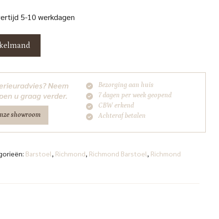
vertijd 5-10 werkdagen
nkelmand
nterieuradvies? Neem
Bezorging aan huis
pen u graag verder.
7 dagen per week geopend
CBW erkend
onze showroom
Achteraf betalen
gorieën:
Barstoel
,
Richmond
,
Richmond Barstoel
,
Richmond