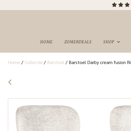
HOME
ZOMERDEALS
SHOP
Home
/
Collectie
/
Barstoel
/
Barstoel Darby cream fusion R
OVER
SHOWROOM
ONS