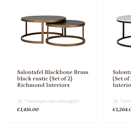
Salontafel Blackbone Brass
Salont
black rustic (Set of 2)
(Set o
Richmond Interiors
Interi
Toevoegen aan verlanglijst
Toevo
€
1,416.00
€
1,264.