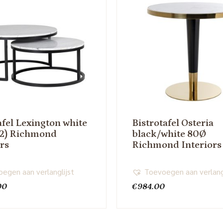
afel Lexington white
Bistrotafel Osteria
f 2) Richmond
black/white 80Ø
ors
Richmond Interiors
egen aan verlanglijst
Toevoegen aan verlang
00
€
984.00