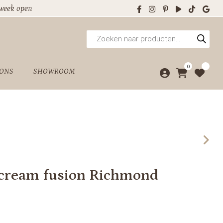
 week open
Producten
zoeken
0
 ONS
SHOWROOM
 cream fusion Richmond