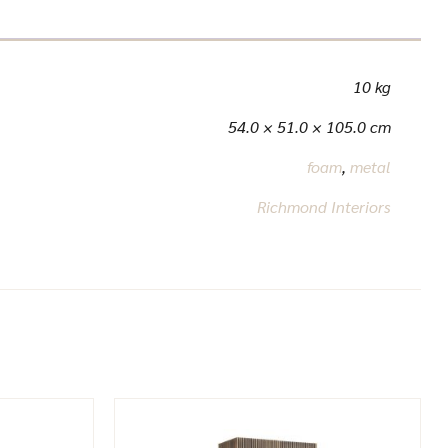
10 kg
54.0 × 51.0 × 105.0 cm
foam
,
metal
Richmond Interiors