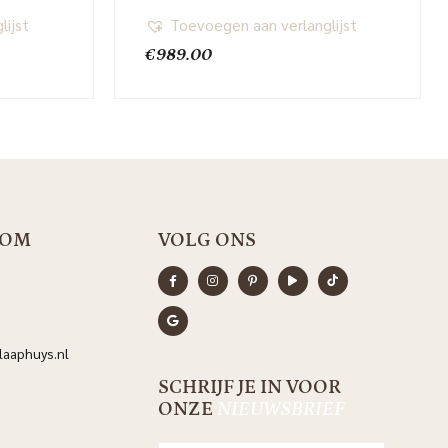
lijst
Toevoegen aan verlanglijst
€
989.00
OOM
VOLG ONS
aaphuys.nl
SCHRIJF JE IN VOOR
ONZE
NIEUWSBRIEF