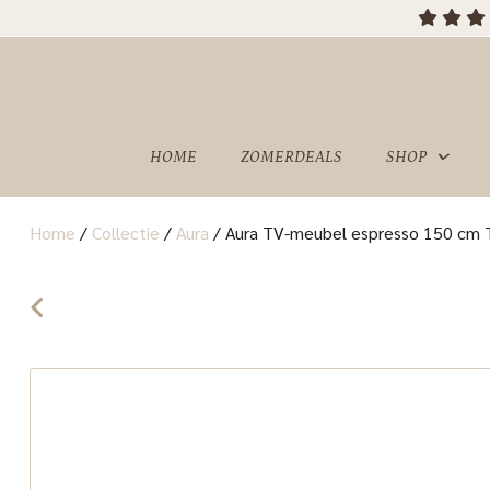
HOME
ZOMERDEALS
SHOP
Home
/
Collectie
/
Aura
/
Aura TV-meubel espresso 150 cm T
OVER
SHOWROOM
ONS