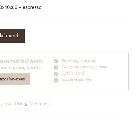
50x40x60 – espresso
nkelmand
nterieuradvies? Neem
Bezorging aan huis
pen u graag verder.
7 dagen per week geopend
CBW erkend
onze showroom
Achteraf betalen
a
,
Tower Living
,
TV-Meubels