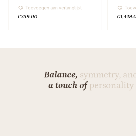
Toevoegen aan verlanglijst
Toevo
€
759.00
€
1,449.
Balance,
symmetry, an
a touch of
personality