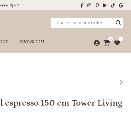
 week open
Producten
zoeken
0
 ONS
SHOWROOM
 espresso 150 cm Tower Living