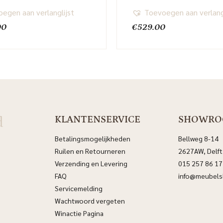
egen aan verlanglijst
Toevoegen aan verlang
00
€
529.00
d
KLANTENSERVICE
SHOWR
Betalingsmogelijkheden
Bellweg 8-14
Ruilen en Retourneren
2627AW, Delft
Verzending en Levering
015 257 86 17
FAQ
info@meubelsl
Servicemelding
Wachtwoord vergeten
Winactie Pagina