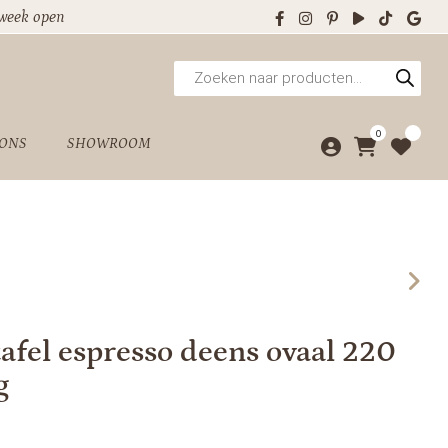
 week open
Producten
zoeken
0
 ONS
SHOWROOM
fel espresso deens ovaal 220
g