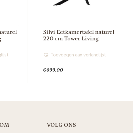
naturel
Silvi Eetkamertafel naturel
g
220 cm Tower Living
lijst
Toevoegen aan verlanglijst
€
699.00
OOM
VOLG ONS