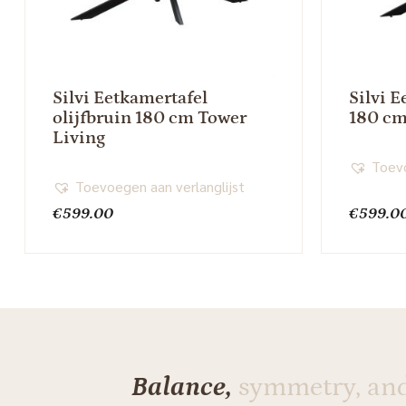
Silvi Eetkamertafel
Silvi E
olijfbruin 180 cm Tower
180 cm
Living
Toevo
Toevoegen aan verlanglijst
€
599.00
€
599.0
Balance,
symmetry, an