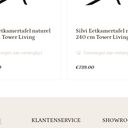
etkamertafel naturel
Silvi Eetkamertafel 
 Tower Living
240 cm Tower Livin
egen aan verlanglijst
Toevoegen aan verlang
0
€
739.00
d
KLANTENSERVICE
SHOWR