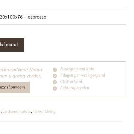
 220x100x76 – espresso
nkelmand
nterieuradvies? Neem
Bezorging aan huis
pen u graag verder.
7 dagen per week geopend
CBW erkend
onze showroom
Achteraf betalen
a
,
Eetkamertafels
,
Tower Living