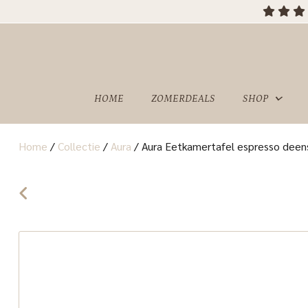
HOME
ZOMERDEALS
SHOP
Home
/
Collectie
/
Aura
/
Aura Eetkamertafel espresso deen
OVER
SHOWROOM
ONS