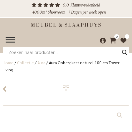
9.0
Klanttevredenheid
4000m² Showroom
7 Dagen per week open
0
Producten
zoeken
Home
/
Collectie
/
Aura
/
Aura Opbergkast naturel 100 cm Tower
Living