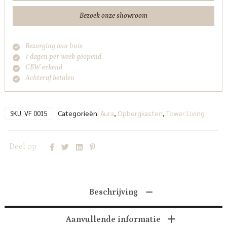
Bezoek onze showroom
Bezorging aan huis
7 dagen per week geopend
CBW erkend
Achteraf betalen
Categorieën:
Aura
,
Opbergkasten
,
Tower Living
SKU:
VF 0015
Deel op
Beschrijving
Aanvullende informatie