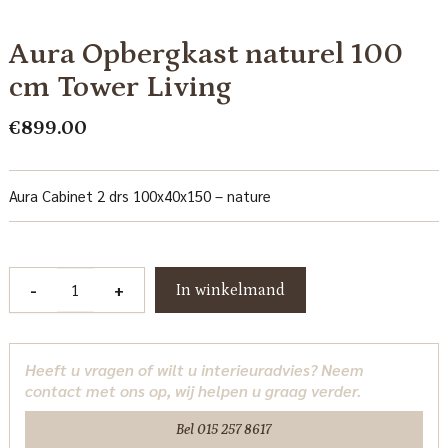
Aura Opbergkast naturel 100
cm Tower Living
€
899.00
Aura Cabinet 2 drs 100x40x150 – nature
Aura
-
+
In winkelmand
Opbergkast
naturel
100
Heeft u vragen of wilt u interieuradvies? Neem
cm
contact met ons op, wij helpen u graag verder.
Tower
Living
Bel 015 257 8617
aantal