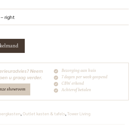
 – right
nkelmand
nterieuradvies? Neem
Bezorging aan huis
pen u graag verder.
7 dagen per week geopend
CBW erkend
onze showroom
Achteraf betalen
bergkasten
,
Outlet kasten & tafels
,
Tower Living