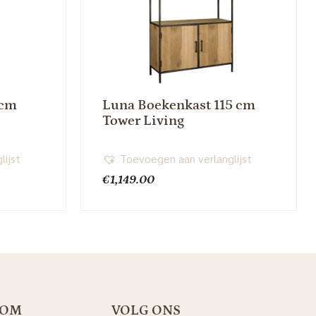
 cm
Luna Boekenkast 115 cm
Tower Living
lijst
Toevoegen aan verlanglijst
€
1,149.00
OOM
VOLG ONS