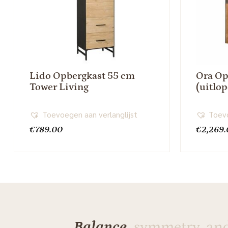
Lido Opbergkast 55 cm
Ora Op
Tower Living
(uitlo
Toevoegen aan verlanglijst
Toevo
€
789.00
€
2,269
Balance,
symmetry, an