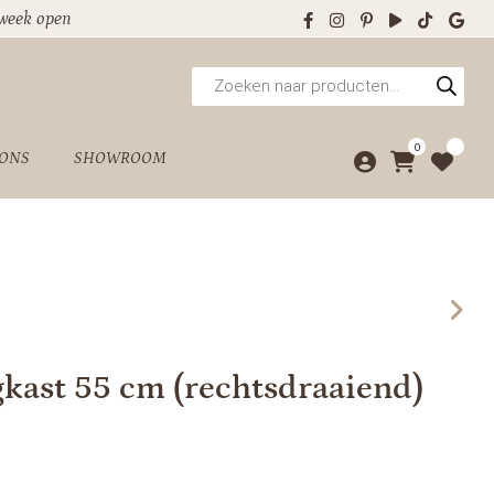
 week open
Producten
zoeken
0
 ONS
SHOWROOM
kast 55 cm (rechtsdraaiend)