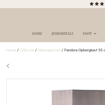
HOME
ZOMERDEALS
SHOP
Home
/
Collectie
/
Opbergkasten
/
Pandora Opbergkast 55 c
OVER
SHOWROOM
ONS