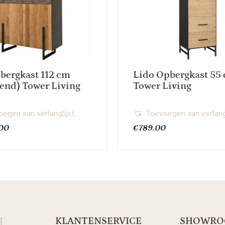
bergkast 112 cm
Lido Opbergkast 55
pend) Tower Living
Tower Living
egen aan verlanglijst
Toevoegen aan verlang
.00
€
789.00
d
KLANTENSERVICE
SHOWR