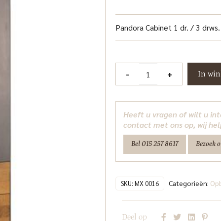
Pandora Cabinet 1 dr. / 3 drws.
Pandora
-
+
In wi
Opbergkast
55
cm
Heeft u vragen of wilt u i
(rechtsdraaiend)
contact met ons op, wij hel
Tower
Bel 015 257 8617
Bezoek 
Living
aantal
Categorieën:
Op
SKU:
MX 0016
Deel op