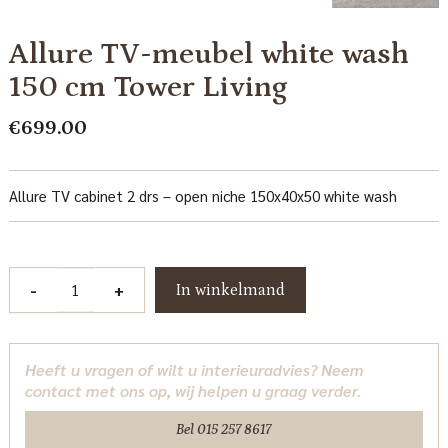
Allure TV-meubel white wash
150 cm Tower Living
€
699.00
Allure TV cabinet 2 drs – open niche 150x40x50 white wash
Allure
-
+
In winkelmand
TV-
meubel
white
Heeft u vragen of wilt u interieuradvies? Neem
wash
contact met ons op, wij helpen u graag verder.
150
cm
Bel 015 257 8617
Tower