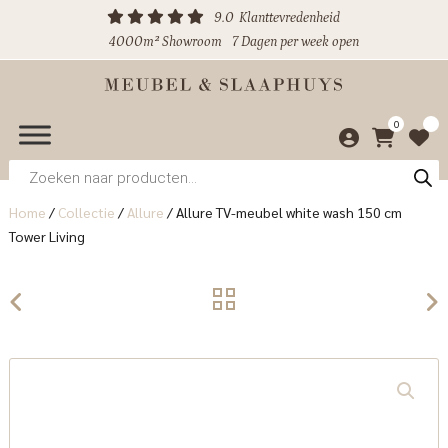
9.0
Klanttevredenheid
4000m² Showroom
7 Dagen per week open
0
Producten
zoeken
Home
/
Collectie
/
Allure
/
Allure TV-meubel white wash 150 cm
Tower Living