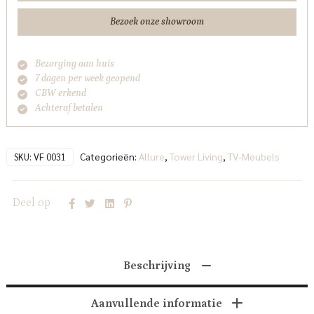
Living
Bezoek onze showroom
aantal
Bezorging aan huis
7 dagen per week geopend
CBW erkend
Achteraf betalen
Categorieën:
Allure
,
Tower Living
,
TV-Meubels
SKU:
VF 0031
Deel op
Beschrijving
Aanvullende informatie