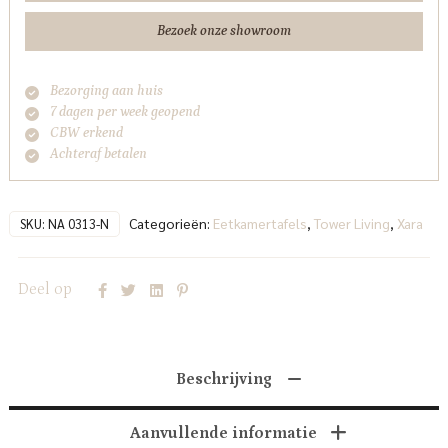
Bezoek onze showroom
Bezorging aan huis
7 dagen per week geopend
CBW erkend
Achteraf betalen
Categorieën:
Eetkamertafels
,
Tower Living
,
Xara
SKU:
NA 0313-N
Deel op
Beschrijving
Aanvullende informatie