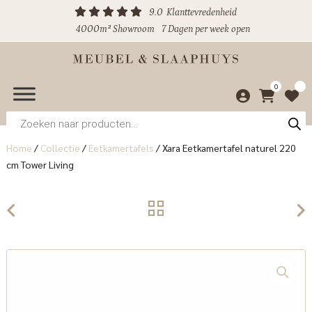
9.0
Klanttevredenheid
4000m² Showroom
7 Dagen per week open
0
Producten
zoeken
Home
/
Collectie
/
Eetkamertafels
/
Xara Eetkamertafel naturel 220
cm Tower Living