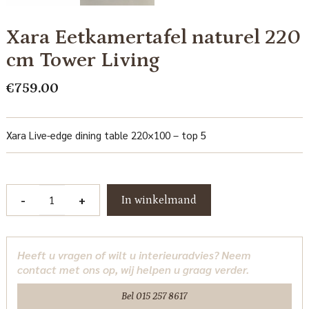
Xara Eetkamertafel naturel 220
cm Tower Living
€
759.00
Xara Live-edge dining table 220×100 – top 5
Xara
-
+
In winkelmand
Eetkamertafel
naturel
220
Heeft u vragen of wilt u interieuradvies? Neem
cm
contact met ons op, wij helpen u graag verder.
Tower
Living
Bel 015 257 8617
aantal