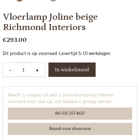
Vloerlamp Joline beige
Richmond Interiors
€
293.00
Dit product is op voorraad. Levertijd 5-10 werkdagen
Vloerlamp
-
+
In winkelmand
Joline
beige
Richmond
Heeft u vragen of wilt u interieuradvies? Neem
Interiors
contact met ons op, wij helpen u graag verder.
aantal
Bel 015 257 8617
Bezoek onze showroom