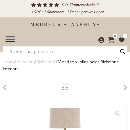
9.0
Klanttevredenheid
4000m² Showroom
7 Dagen per week open
0
Producten
zoeken
Home
/
Collectie
/
Richmond
/
Vloerlamp Joline beige Richmond
Interiors