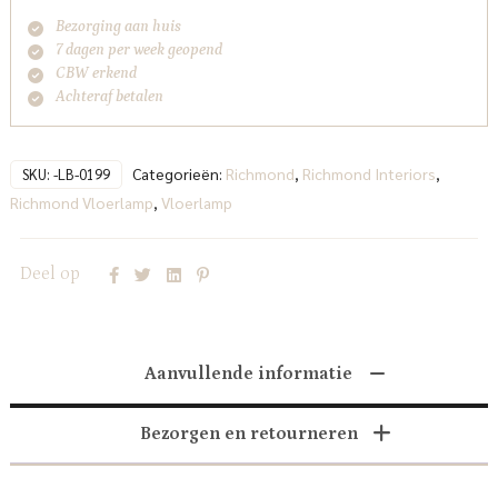
Bezorging aan huis
7 dagen per week geopend
CBW erkend
Achteraf betalen
Categorieën:
Richmond
,
Richmond Interiors
,
SKU:
-LB-0199
Richmond Vloerlamp
,
Vloerlamp
Deel op
Aanvullende informatie
Bezorgen en retourneren