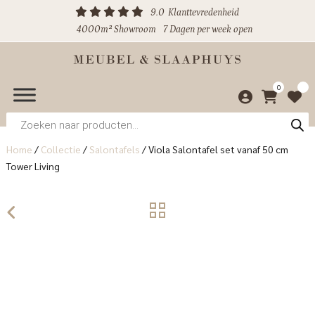
9.0
Klanttevredenheid
4000m² Showroom
7 Dagen per week open
0
Producten
zoeken
Home
/
Collectie
/
Salontafels
/
Viola Salontafel set vanaf 50 cm
Tower Living