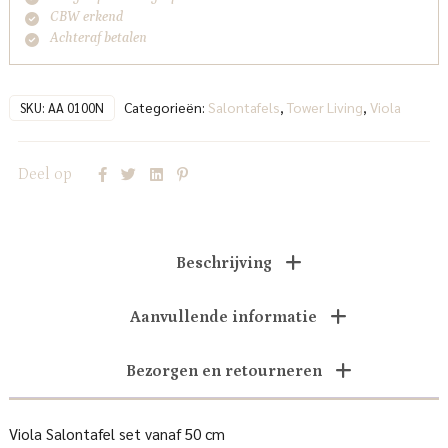
CBW erkend
Achteraf betalen
Categorieën:
Salontafels
,
Tower Living
,
Viola
SKU:
AA 0100N
Deel op
Beschrijving
Aanvullende informatie
Bezorgen en retourneren
Viola Salontafel set vanaf 50 cm