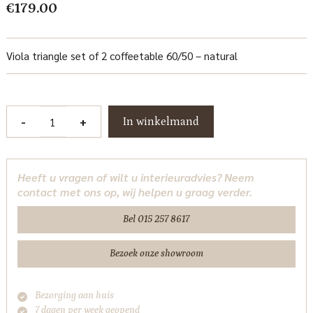
€
179.00
Viola triangle set of 2 coffeetable 60/50 – natural
Viola
-
+
In winkelmand
Salontafel
set
vanaf
Heeft u vragen of wilt u interieuradvies? Neem
50
contact met ons op, wij helpen u graag verder.
cm
Tower
Bel 015 257 8617
Living
aantal
Bezoek onze showroom
Bezorging aan huis
7 dagen per week geopend