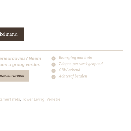
nkelmand
nterieuradvies? Neem
Bezorging aan huis
pen u graag verder.
7 dagen per week geopend
CBW erkend
onze showroom
Achteraf betalen
kamertafels
,
Tower Living
,
Venetie