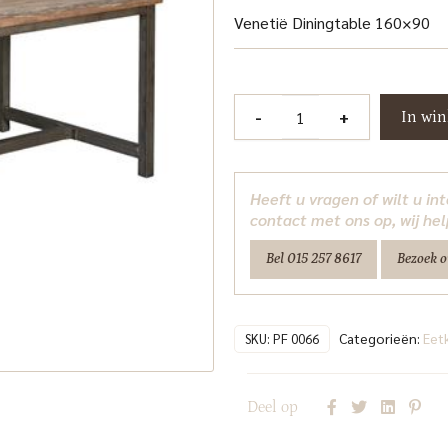
Venetië Diningtable 160×90
Venetie
-
+
In wi
Eetkamertafel
160
cm
Heeft u vragen of wilt u i
Tower
contact met ons op, wij hel
Living
Bel 015 257 8617
Bezoek 
aantal
Categorieën:
Eet
SKU:
PF 0066
Deel op