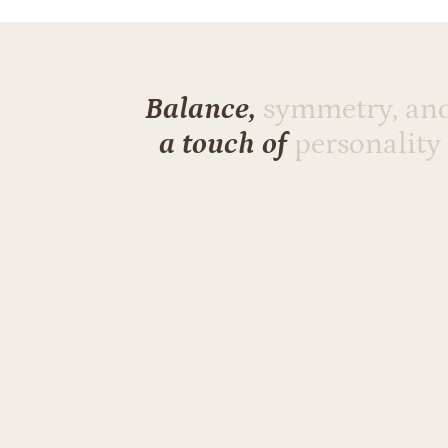
Balance,
symmetry, an
a touch of
personality