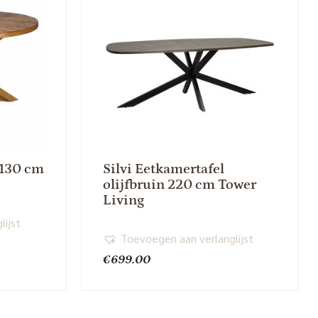
 130 cm
Silvi Eetkamertafel
olijfbruin 220 cm Tower
Living
lijst
Toevoegen aan verlanglijst
€
699.00