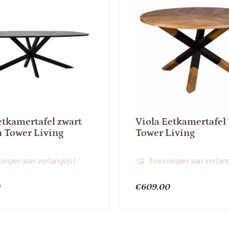
etkamertafel zwart
Viola Eetkamertafel
 Tower Living
Tower Living
egen aan verlanglijst
Toevoegen aan verlang
0
€
609.00