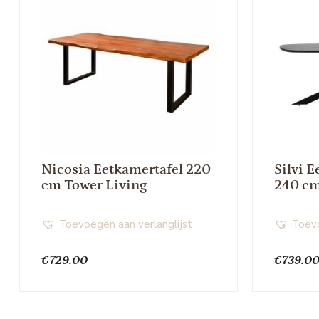
Nicosia Eetkamertafel 220
Silvi E
cm Tower Living
240 cm
Toevoegen aan verlanglijst
Toevo
€
729.00
€
739.0