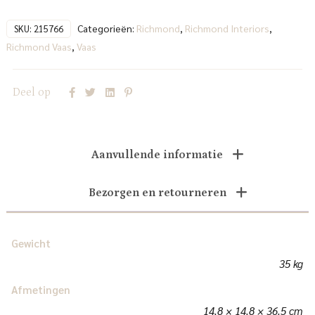
Categorieën:
Richmond
,
Richmond Interiors
,
SKU:
215766
Richmond Vaas
,
Vaas
Deel op
Aanvullende informatie
Bezorgen en retourneren
Gewicht
35 kg
Afmetingen
14.8 × 14.8 × 36.5 cm