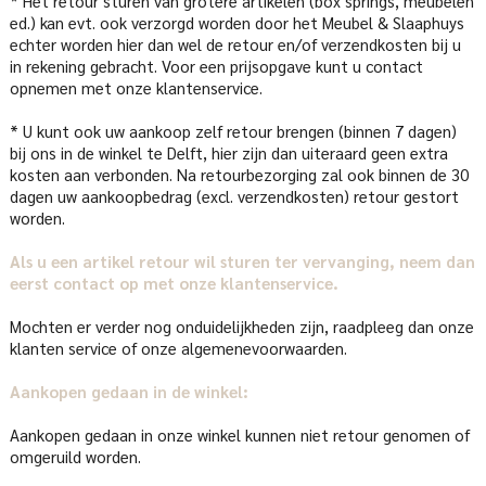
* Het retour sturen van grotere artikelen (box springs, meubelen
ed.) kan evt. ook verzorgd worden door het Meubel & Slaaphuys
echter worden hier dan wel de retour en/of verzendkosten bij u
in rekening gebracht. Voor een prijsopgave kunt u contact
opnemen met onze klantenservice.
* U kunt ook uw aankoop zelf retour brengen (binnen 7 dagen)
bij ons in de winkel te Delft, hier zijn dan uiteraard geen extra
kosten aan verbonden. Na retourbezorging zal ook binnen de 30
dagen uw aankoopbedrag (excl. verzendkosten) retour gestort
worden.
Als u een artikel retour wil sturen ter vervanging, neem dan
eerst contact op met onze klantenservice.
Mochten er verder nog onduidelijkheden zijn, raadpleeg dan onze
klanten service of onze algemenevoorwaarden.
Aankopen gedaan in de winkel:
Aankopen gedaan in onze winkel kunnen niet retour genomen of
omgeruild worden.