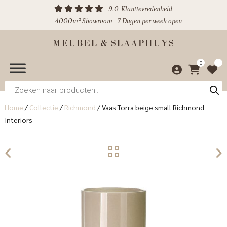
9.0
Klanttevredenheid
4000m² Showroom
7 Dagen per week open
0
Producten
zoeken
Home
/
Collectie
/
Richmond
/
Vaas Torra beige small Richmond
Interiors