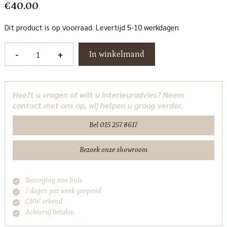
€
40.00
Dit product is op voorraad. Levertijd 5-10 werkdagen
Vaas
-
+
In winkelmand
Torra
beige
small
Heeft u vragen of wilt u interieuradvies? Neem
Richmond
contact met ons op, wij helpen u graag verder.
Interiors
aantal
Bel 015 257 8617
Bezoek onze showroom
Bezorging aan huis
7 dagen per week geopend
CBW erkend
Achteraf betalen